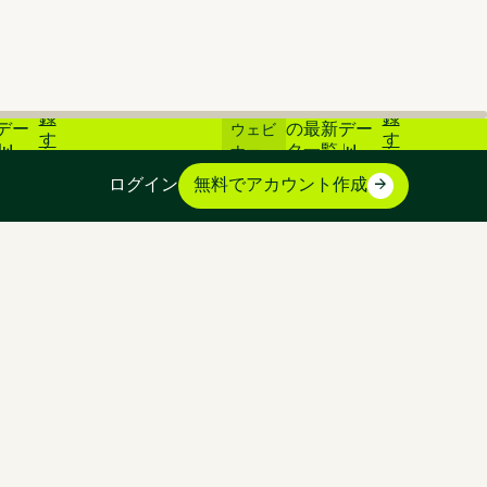
登
登
素市場
📊 炭素市場
ライブ
録
録
デー
の最新デー
ウェビ
す
す
📊
タ一覧 📊
ナー
る
る
ログイン
無料でアカウント作成