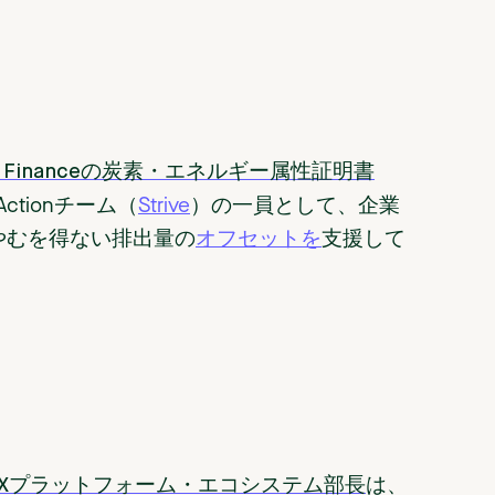
mental Financeの炭素・エネルギー属性証明書
te Actionチーム（
Strive
）の一員として、企業
やむを得ない排出量の
オフセットを
支援して
act Xプラットフォーム・エコシステム部長
は、