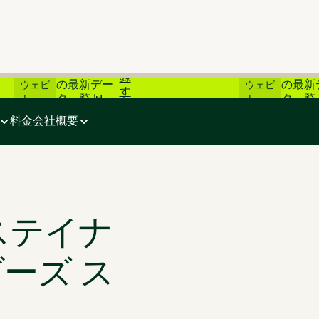
登
📊 炭素市場
📊 炭
ライブ
ライブ
録
の最新デー
の最新
ウェビ
ウェビ
す
タ一覧 📊
タ一覧 
ナー
ナー
ーズ スポットライト
る
料金
会社概要
ステイナ
ーズ ス