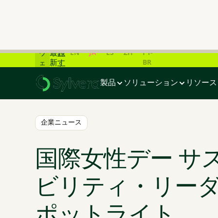
炭
素
市
ラ
場
イ
の
登
ブ
EN
JA
ES
ZH
PT-
最
録
ウ
BR
新
す
ェ
ホーム
>
ブログ
>
国際女性デー サステイナビリティ・リーダ
デ
る
ビ
ー
ナ
製品
ソリューション
リソース
タ
ー
一
覧
📊
企業ニュース
国際女性デー サ
ビリティ・リーダ
ポットライト