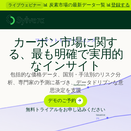
📊 炭素市場の最新データ一覧 📊
登録する
ライブウェビナー
カーボン市場に関す
マーケットインテリジェンス
る、最も明確で実用的
なインサイト
包括的な価格データ、国別・手法別のリスク分
析、専門家の予測に基づき、データドリブンな意
思決定を支援
デモのご予約
無料トライアルをお申し込みください