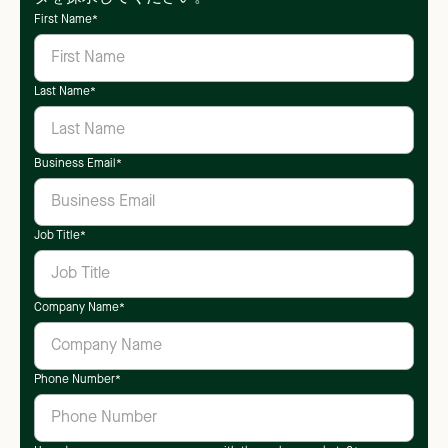
First Name
*
Last Name
*
Business Email
*
Job Title
*
Company Name
*
Phone Number
*