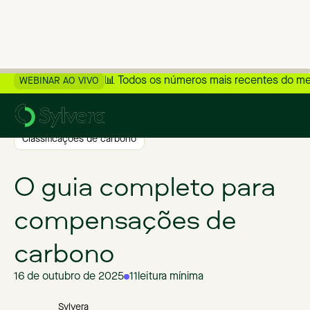
📊 Todos os números mais recentes do m
WEBINAR AO VIVO
>
Voltar ao blog
Classificações de carbono
O guia completo para
compensações de
carbono
16 de outubro de 2025
11
leitura mínima
Sylvera