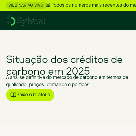
📊 Todos os números mais recentes do m
WEBINAR AO VIVO
Situação
dos
créditos
de
carbono
em
2025
A
análise
definitiva
do
mercado
de
carbono
em
termos
de
qualidade,
preços,
demanda
e
políticas
Baixe o relatório