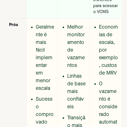
iminentes
para acessar
o VCMS
Prós
Geralme
Melhor
Econom
nte é
monitor
ias de
mais
amento
escala,
fácil
de
por
implem
vazame
exemplo
entar
ntos
, custos
em
de MRV
Linhas
menor
de base
O
escala
mais
vazame
Sucess
confiáv
nto é
o
eis
conside
compro
rado
Transiçã
vado
automat
o mais