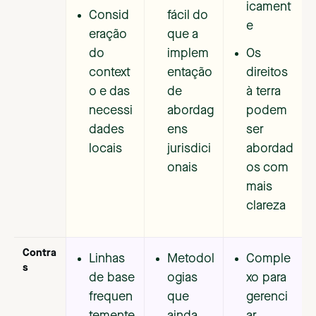
icament
Consid
fácil do
e
eração
que a
do
implem
Os
context
entação
direitos
o e das
de
à terra
necessi
abordag
podem
dades
ens
ser
locais
jurisdici
abordad
onais
os com
mais
clareza
Contra
Linhas
Metodol
Comple
s
de base
ogias
xo para
frequen
que
gerenci