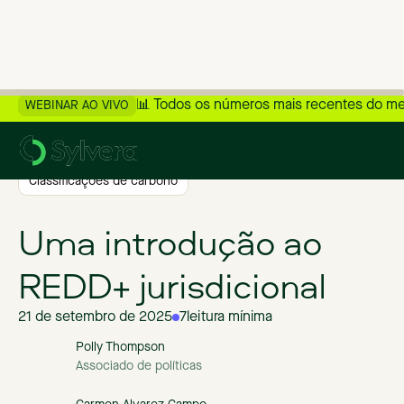
📊 Todos os números mais recentes do m
WEBINAR AO VIVO
>
Voltar ao blog
Classificações de carbono
Uma introdução ao
REDD+ jurisdicional
21 de setembro de 2025
7
leitura mínima
Polly Thompson
Associado de políticas