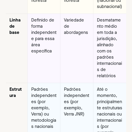
floresta
floresta
(nacional ou
subnacional)
Linha
Definido de
Variedade
Desmatame
de
forma
de
nto médio
base
independent
abordagens
em toda a
e para essa
jurisdição,
área
alinhado
específica
com os
padrões
internacionai
s de
relatórios
Estrut
Padrões
Padrões
Até o
ura
independent
independent
momento,
es (por
es (por
principalmen
exemplo,
exemplo,
te estruturas
Verra) ou
Verra JNR)
nacionais ou
metodologia
internacionai
s nacionais
s (por