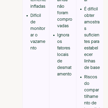
temente
ainda
ar
infladas
não
É difícil
foram
Difícil
obter
compro
de
amostra
vadas
monitor
s
ar o
Ignora
suficien
vazame
os
tes para
nto
fatores
estabel
locais
ecer
de
linhas
desmat
de base
amento
Riscos
do
compar
tilhame
nto de