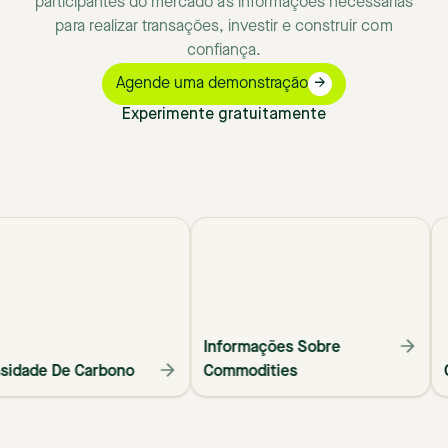
participantes
do
mercado
as
informações
necessárias
para
realizar
transações,
investir
e
construir
com
confiança.
Agende uma demonstração
Experimente gratuitamente
Informações Sobre
ntensidade De Carbono
Commodities