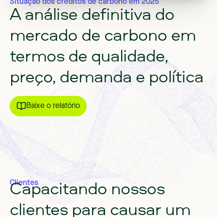
Situação dos créditos de carbono em 2025
A
análise
definitiva
do
mercado
de
carbono
em
termos
de
qualidade,
preço,
demanda
e
política
Baixe o relatório
Capacitando
nossos
Clientes
clientes
para
causar
um