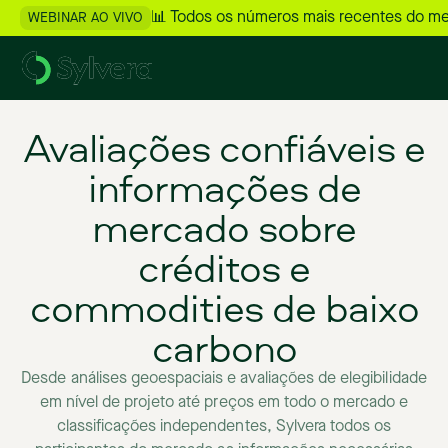
📊 Todos os números mais recentes do m
WEBINAR AO VIVO
Avaliações
confiáveis
e
informações
de
mercado
sobre
créditos
e
commodities
de
baixo
carbono
Desde
análises
geoespaciais
e
avaliações
de
elegibilidade
em
nível
de
projeto
até
preços
em
todo
o
mercado
e
classificações
independentes,
Sylvera
todos
os