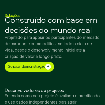
Construído
com
base
em
Soluções
decisões
do
mundo
real
Projetado
para
apoiar
os
participantes
do
mercado
de
carbono
e
commodities
em
todo
o
ciclo
de
vida,
desde
o
desenvolvimento
inicial
até
a
criação
de
valor
a
longo
prazo.
Solicitar demonstração
Desenvolvedores de projetos
Entenda como seu projeto é avaliado e precificado
e use dados independentes para atrair