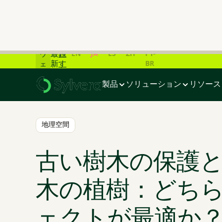
炭
素
市
ラ
場
イ
の
登
ブ
EN
JA
ES
ZH
PT-
最
録
ウ
BR
新
す
ェ
ホーム
>
ブログ
>
古い樹木の保護と新しい樹木の植樹：どち
デ
る
ビ
ー
ナ
製品
ソリューション
リソース
タ
ー
一
覧
📊
地理空間
古い樹木の保護
木の植樹：どち
ェクトが最適か