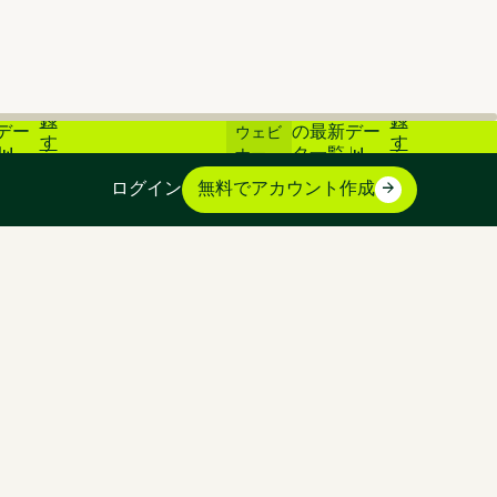
登
登
素市場
📊 炭素市場
ライブ
録
録
デー
の最新デー
ウェビ
す
す
📊
タ一覧 📊
ナー
る
る
ログイン
無料でアカウント作成