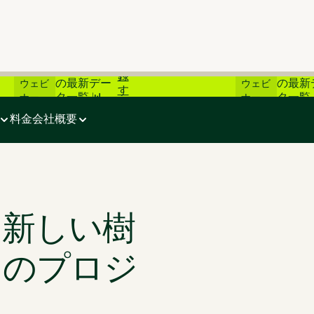
登
📊 炭素市場
📊 炭
ライブ
ライブ
録
の最新デー
の最新
ウェビ
ウェビ
す
タ一覧 📊
タ一覧 
ナー
ナー
らのプロジェクトが最適か？
る
料金
会社概要
と新しい樹
らのプロジ
？