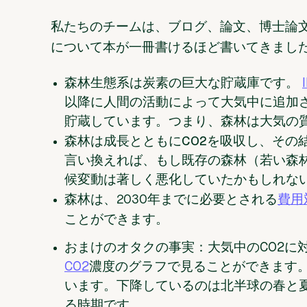
私たちのチームは、ブログ、論文、博士論
について本が一冊書けるほど書いてきまし
森林生態系は炭素の巨大な貯蔵庫です。
以降に人間の活動によって大気中に追加
貯蔵しています。つまり、森林は大気の
森林は成長とともにCO2を吸収し
、その
言い換えれば、もし既存の森林（若い森
候変動は著しく悪化していたかもしれな
森林は、
2030年までに必要とされる
費用
ことが
できます。
おまけのオタクの事実：
大気中のCO2に
CO2
濃度のグラフで見ることができます。
います。下降しているのは北半球の春と
る時期です。