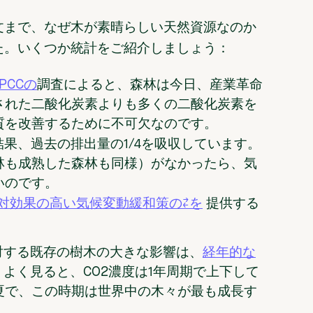
文まで、なぜ木が素晴らしい天然資源なのか
た。いくつか統計をご紹介しましょう：
IPCCの
調査によると、森林は今日、産業革命
された二酸化炭素よりも多くの二酸化炭素を
質を改善するために不可欠なのです。
結果、過去の排出量の1/4を吸収しています。
林も成熟した森林も同様）がなかったら、気
いのです。
提供する
対効果の高い気候変動緩和策の⇄を
対する既存の樹木の大きな影響は、
経年的な
よく見ると、CO2濃度は1年周期で上下して
夏で、この時期は世界中の木々が最も成長す