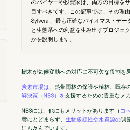
のバイヤーや投資家は、両方の目標を
目すべきです。この記事では、その理
Sylvera 、最も正確なバイオマス・
ク
と生態系への利益を生み出すプロジェ
かを説明します。
樹木が気候変動への対応に不可欠な役割を
炭素市場は
、熱帯雨林の保護や植林、既存
解決策（NBS）を
支援するための貴重なメ
NBSには、他にもメリットがあります（
コ
響にとどまらず、
生物多様性や水資源の
調
にも及んでいます。