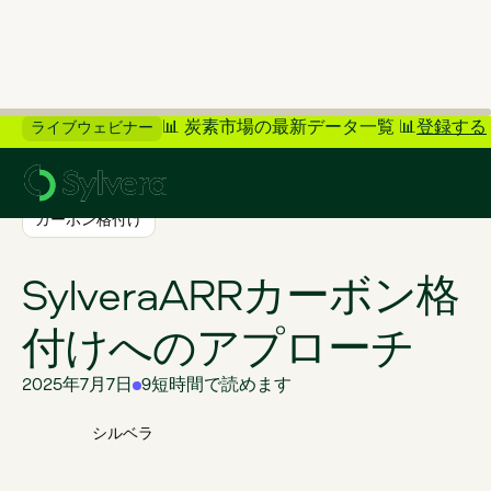
📊 炭素市場の最新データ一覧 📊
登録する
ライブウェビナー
>
ブログに戻る
カーボン格付け
SylveraARRカーボン格
付けへのアプローチ
2025年7月7日
9
短時間で読めます
シルベラ