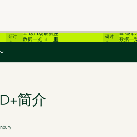
在线
在线
📊 碳市场最新
注
📊 碳
研讨
研讨
数据一览 📊
册
数据一览
会
会
D+简介
enbury