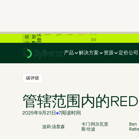
📊
碳
市
场
在
最
线
EN
JA
ES
ZH
PT-
注
新
研
BR
册
数
讨
首页
>
博客
>
管辖范围内的REDD+简介
据
会
产品
解决方案
资源
定价
公司
一
览
📊
碳评级
管辖范围内的RED
2025年9月21日
7
阅读时间
卡门·阿尔瓦雷
Ben
波莉·汤普森
斯·坎波
Ratt