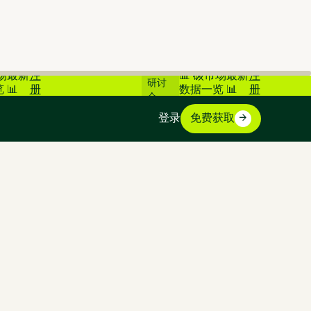
在线
市场最新
注
📊 碳市场最新
注
研讨
 📊
册
数据一览 📊
册
会
登录
免费获取