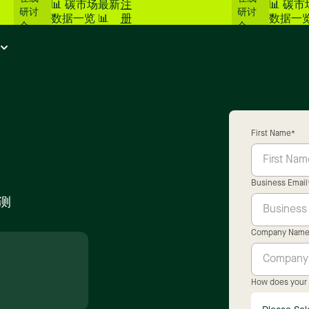
📊 碳市场最新
注
📊 碳
研讨
研讨
数据一览 📊
册
数据一览
会
会
First Name
*
Business Email
测
Company Nam
How does your