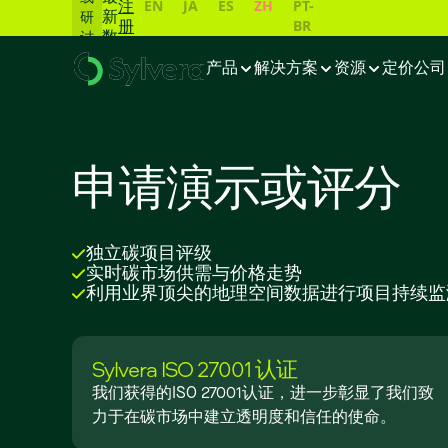
EN
JA
ES
ZH
PT-
注
新
研
BR
册
数
讨
据
会
产品
解决方案
资源
定价
公司
一
览
📊
申请演示或评分
独立碳项目评级
实时碳市场供需与价格走势
利用业界顶尖的地理空间数据进行项目持续监
Sylvera ISO 27001 认证
我们获得的ISO 27001认证，进一步彰显了我们致
力于在碳市场中建立透明度和信任的使命。