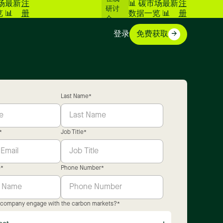
市场最新
注
📊 碳市场最新
注
研讨
 📊
册
数据一览 📊
册
会
登录
免费获取
Last Name
*
*
Job Title
*
e
*
Phone Number
*
 company engage with the carbon markets?
*