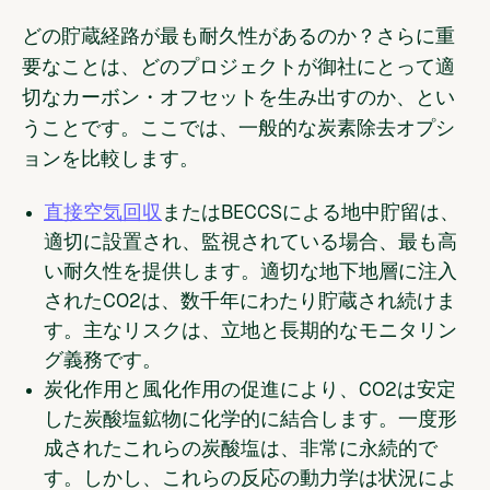
どの貯蔵経路が最も耐久性があるのか？さらに重
要なことは、どのプロジェクトが御社にとって適
切なカーボン・オフセットを生み出すのか、とい
うことです。ここでは、一般的な炭素除去オプシ
ョンを比較します。
直接空気回収
またはBECCSによる
地中貯留は
、
適切に設置され、監視されている場合、最も高
い耐久性を提供します。適切な地下地層に注入
されたCO2は、数千年にわたり貯蔵され続けま
す。主なリスクは、立地と長期的なモニタリン
グ義務です。
炭化作用と風化
作用の促進により、CO2は安定
した炭酸塩鉱物に化学的に結合します。一度形
成されたこれらの炭酸塩は、非常に永続的で
す。しかし、これらの反応の動力学は状況によ