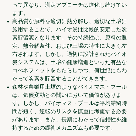
って異なり、測定アプローチは進化し続けてい
ます。
高品質な原料を適切に熱分解し、適切な土壌に
施用することで、
バイオ炭は
比較的安定した炭
素貯留源となります。その持続性は、原料の選
定、熱分解条件、および土壌の特性に大きく左
右されます。しかし、適切に設計されたバイオ
炭システムは、土壌の健康増進といった有益な
コべネフィットをもたらしつつ、何世紀にもわ
たって炭素を貯留することができます。
森林や農業用土壌のような
バイオマス・プール
は
、気候変動との闘いにおいて価値がありま
す。しかし、バイオマス・プールは平均滞留時
間が短く、逆転のリスクを慎重に考慮する必要
があります。また、長期にわたって信頼性を維
持するための緩衝メカニズムも必要です。