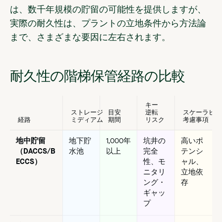
は、数千年規模の貯留の可能性を提供しますが、
実際の耐久性は、プラントの立地条件から方法論
まで、さまざまな要因に左右されます。
耐久性の階梯保管経路の比較
キー
ストレージ
目安
逆転
スケーラビリ
経路
ミディアム
期間
リスク
考慮事項
地中貯留
地下貯
1,000年
坑井の
高いポ
（DACCS/B
水池
以上
完全
テンシ
ECCS）
性、モ
ャル、
ニタリ
立地依
ング・
存
ギャッ
プ