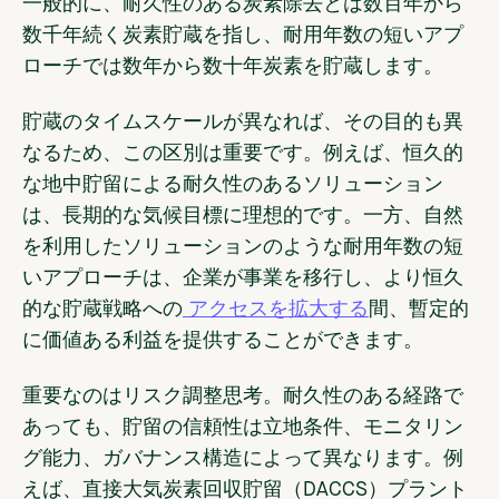
一般的に、耐久性のある炭素除去とは数百年から
数千年続く炭素貯蔵を指し、耐用年数の短いアプ
ローチでは数年から数十年炭素を貯蔵します。
貯蔵のタイムスケールが異なれば、その目的も異
なるため、この区別は重要です。例えば、恒久的
な地中貯留による耐久性のあるソリューション
は、長期的な気候目標に理想的です。一方、自然
を利用したソリューションのような耐用年数の短
いアプローチは、企業が事業を移行し、より恒久
的な貯蔵戦略への
アクセスを拡大する
間、暫定的
に価値ある利益を提供することができます。
重要なのはリスク調整思考。耐久性のある経路で
あっても、貯留の信頼性は立地条件、モニタリン
グ能力、ガバナンス構造によって異なります。例
えば、直接大気炭素回収貯留（DACCS）プラント