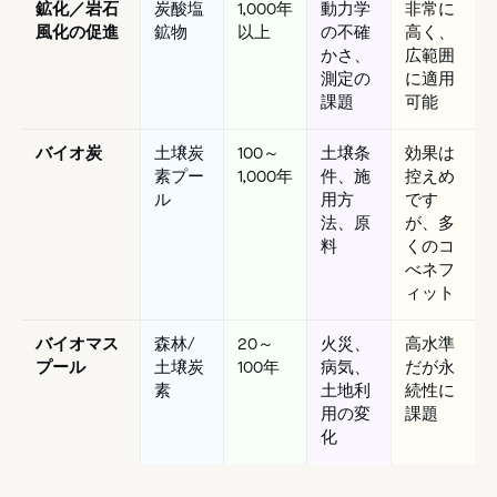
鉱化／岩石
炭酸塩
1,000年
動力学
非常に
風化の促進
鉱物
以上
の不確
高く、
かさ、
広範囲
測定の
に適用
課題
可能
バイオ炭
土壌炭
100～
土壌条
効果は
素プー
1,000年
件、施
控えめ
ル
用方
です
法、原
が、多
料
くのコ
べネフ
ィット
バイオマス
森林/
20～
火災、
高水準
プール
土壌炭
100年
病気、
だが永
素
土地利
続性に
用の変
課題
化