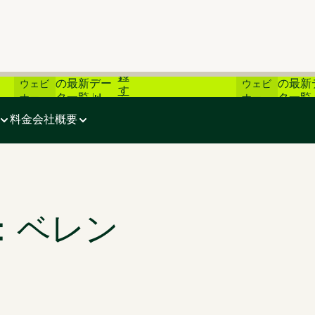
登
📊 炭素市場
📊 炭
ライブ
ライブ
録
の最新デー
の最新
ウェビ
ウェビ
す
タ一覧 📊
タ一覧 
ナー
ナー
る
料金
会社概要
場：ベレン