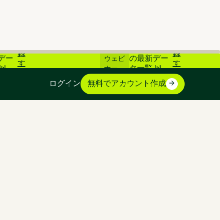
登
登
素市場
📊 炭素市場
ライブ
録
録
デー
の最新デー
ウェビ
す
す
📊
タ一覧 📊
ナー
る
る
ログイン
無料でアカウント作成