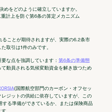
り決めをどのように確立していますか。
の二重計上を防ぐ第6条の算定メカニズム
れることが期待されますが、実際の6.2条市
した取引は1件のみです。
重要な点を強調しています：
第6条の準備態
って動員される気候変動資金を解き放つため
CORSIA
(国際航空部門のカーボン・オフセッ
クレジットの供給に依存していますが、この
用する準備ができているか、または保険商品
ます。