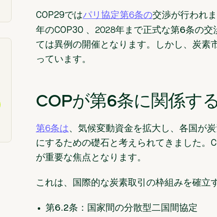
COP29では
パリ協定第6条の
交渉が行われま
正式な第6条の交
年のCOP30 、2028年まで
ては異例の開催となります。しかし、炭素
っています。
COPが第6条に関係す
第6条は
、気候変動資金を拡大し、各国が炭
にするための礎石と考えられてきました。C
が重要な焦点となります。
これは、国際的な炭素取引の枠組みを確立
第6.2条：
国家間の分散型二国間協定