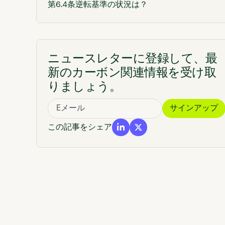
第6.4条逆転基準の状況は？
CDM移行：品質に関する懸念事項とは？
二酸化炭素除去（CDR）とは？
ニュースレターに登録して、最
COP30炭素市場関係者が期待することとは？
新のカーボン関連情報を受け取
各国政府
りましょう。
バイヤー
投資家
この記事をシェア
炭素プロジェクト開発者
COP30