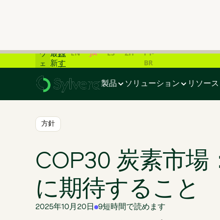
炭
素
市
ラ
場
イ
の
登
ブ
EN
JA
ES
ZH
PT-
最
録
ウ
BR
新
す
ェ
ホーム
>
ブログ
>
COP30 炭素市場：ベレンに期待すること
デ
る
ビ
ー
ナ
製品
ソリューション
リソース
タ
ー
一
覧
📊
方針
COP30 炭素市
に期待すること
2025年10月20日
9
短時間で読めます