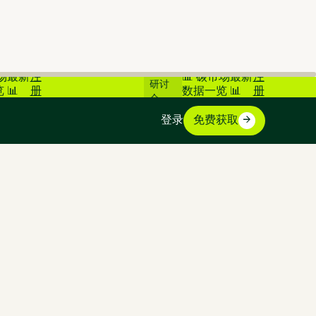
在线
市场最新
注
📊 碳市场最新
注
研讨
 📊
册
数据一览 📊
册
会
登录
免费获取