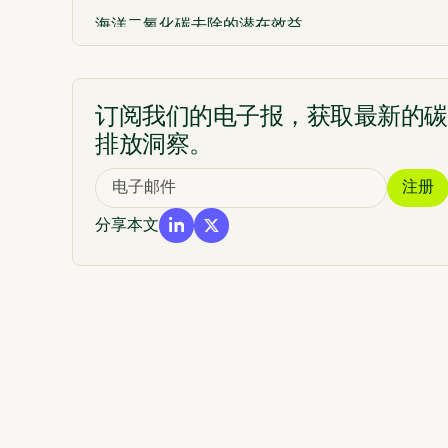
海洋二氧化碳去除的潜在效益
海洋二氧化碳去除的关键风险与不确定性
海洋碱度增强的MRV最佳实践
订阅我们的电子报，获取最新的碳
OAE特有的测量挑战
排放洞察。
良好的MRV应具备哪些特征
OAE的治理与监管框架
分享本文
Sylvera 如何Sylvera OAE 的公信力