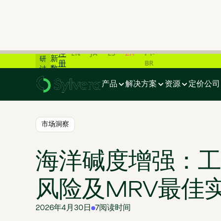
📊
碳
市
场
在
最
线
EN
JA
ES
ZH
PT-
注
新
研
BR
册
数
讨
首页
>
博客
>
海洋碱度增强：工作原理、风险及MRV最佳实践
据
会
产品
解决方案
资源
定价
公司
一
览
📊
市场洞察
海洋碱度增强：工
风险及MRV最佳
2026年4月30日
7
阅读时间