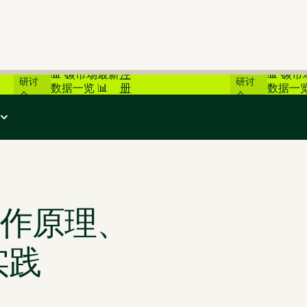
在线
在线
📊 碳市场最新
注
📊 碳
研讨
研讨
数据一览 📊
册
数据一览
会
会
作原理、
实践