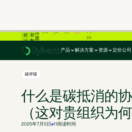
📊
碳
市
场
在
最
线
EN
JA
ES
ZH
PT-
注
新
研
BR
册
数
讨
首页
>
博客
>
什么是碳抵消的协同效益（这对贵组织为何重要
据
会
产品
解决方案
资源
定价
公司
一
览
📊
碳评级
什么是碳抵消的协
（这对贵组织为何
2025年7月5日
11
阅读时间