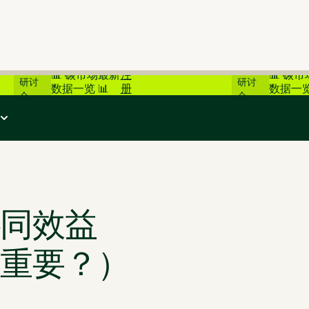
在线
在线
📊 碳市场最新
注
📊 碳
研讨
研讨
数据一览 📊
册
数据一览
会
会
？）
同效益
重要？）