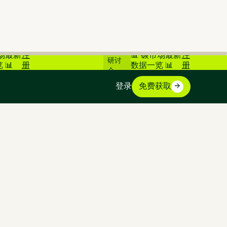
在线
市场最新
注
📊 碳市场最新
注
研讨
 📊
册
数据一览 📊
册
会
登录
免费获取