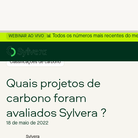
📊 Todos os números mais recentes do m
WEBINAR AO VIVO
>
Voltar ao blog
Classificações de carbono
Quais projetos de
carbono foram
avaliados Sylvera ?
18 de maio de 2022
Sylvera