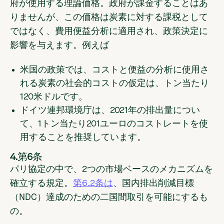
府が使用する理論価格。政府が課金することはあ
りませんが、この価格は炭素に対する課税として
ではなく、費用便益分析に適用され、政策決定に
影響を与えます。例えば
米国の政策では、コストと便益の分析に使用さ
れる炭素の社会的コストの仮定は、トン当たり
120米ドルです。
ドイツ連邦環境庁は、2021年の排出量につい
て、1トン当たり201ユーロのコストレートを使
用することを推奨しています。
4.第6条
パリ協定の中で、2つの市場ベースのメカニズムを
確立する規定。
第6.2条は
、国内排出削減目標
（NDC）達成のための二国間取引を可能にするも
の。