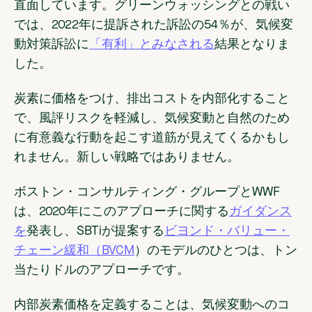
直面しています。グリーンウォッシングとの戦い
では、2022年に提訴された訴訟の54％が、気候変
動対策訴訟に
「有利」とみなされる
結果となりま
した。
炭素に価格をつけ、排出コストを内部化すること
で、風評リスクを軽減し、気候変動と自然のため
に有意義な行動を起こす道筋が見えてくるかもし
れません。新しい戦略ではありません。
ボストン・コンサルティング・グループとWWF
は、2020年にこのアプローチに関する
ガイダンス
を
発表し、SBTiが提案する
ビヨンド・バリュー・
チェーン緩和（BVCM
）のモデルのひとつは、トン
当たりドルのアプローチです。
内部炭素価格を定義することは、気候変動へのコ