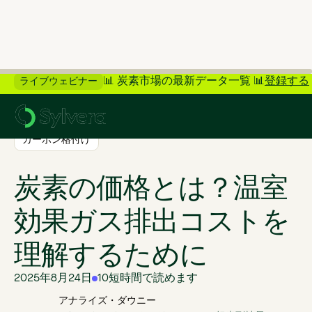
📊 炭素市場の最新データ一覧 📊
登録する
ライブウェビナー
>
ブログに戻る
カーボン格付け
炭素の価格とは？温室
効果ガス排出コストを
理解するために
2025年8月24日
10
短時間で読めます
アナライズ・ダウニー