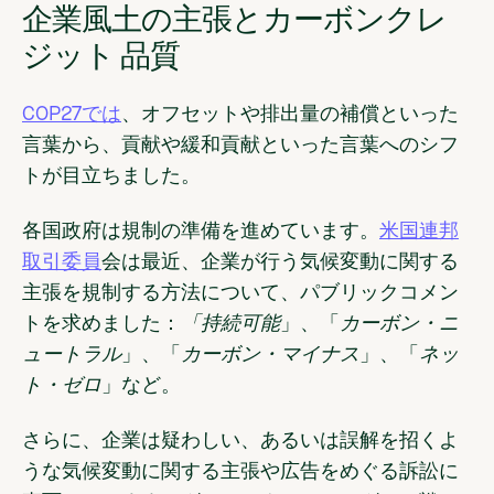
企業風土の主張とカーボンクレ
ジット 品質
COP27では
、オフセットや排出量の補償といった
言葉から、貢献や緩和貢献といった言葉へのシフ
トが目立ちました。
各国政府は規制の準備を進めています。
米国連邦
取引委員
会は最近、企業が行う気候変動に関する
主張を規制する方法について、パブリックコメン
トを求めました：
「持続可能
」、「
カーボン・ニ
ュートラル
」、「
カーボン・マイナス
」、「
ネッ
ト・ゼロ
」など。
さらに、企業は疑わしい、あるいは誤解を招くよ
うな気候変動に関する主張や広告をめぐる訴訟に