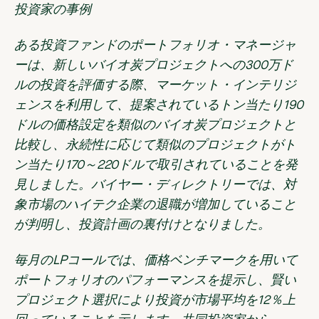
投資家の事例
ある投資ファンドのポートフォリオ・マネージャ
ーは、新しいバイオ炭プロジェクトへの300万ド
ルの投資を評価する際、マーケット・インテリジ
ェンスを利用して、提案されているトン当たり190
ドルの価格設定を類似のバイオ炭プロジェクトと
比較し、永続性に応じて類似のプロジェクトがト
ン当たり170～220ドルで取引されていることを発
見しました。バイヤー・ディレクトリーでは、対
象市場のハイテク企業の退職が増加していること
が判明し、投資計画の裏付けとなりました。
毎月のLPコールでは、価格ベンチマークを用いて
ポートフォリオのパフォーマンスを提示し、賢い
プロジェクト選択により投資が市場平均を12％上