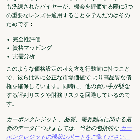
も洗練されたバイヤーが、
機会を評価する際に
3つ
の重要なレンズを適用することを学んだ
のはその
ためです：
完全性評価
資格マッピング
実需分析
このような価格設定の考え方を行動前に持つこと
で、彼らは常に
公正な
市場価値で
より高品質な債
権を確保しています
。同時に、他の買い手が懸念
する評判リスクや財務リスクを回避しているので
す。
カーボンクレジット 、品質、需要動向に関する最
新のデータにつきましては、当社の包括的な
カー
ボンクレジットの現状レポートをご覧ください。