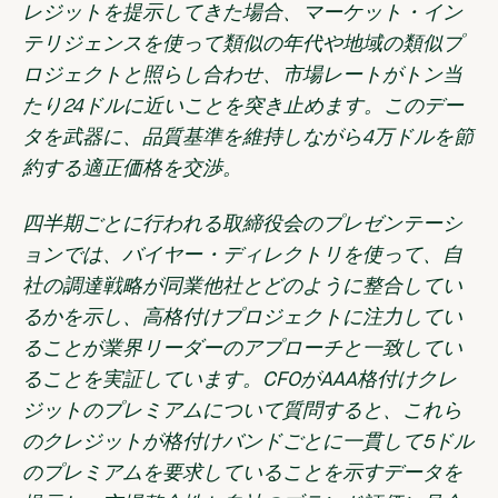
レジットを提示してきた場合、マーケット・イン
テリジェンスを使って類似の年代や地域の類似プ
ロジェクトと照らし合わせ、市場レートがトン当
たり24ドルに近いことを突き止めます。このデー
タを武器に、品質基準を維持しながら4万ドルを節
約する適正価格を交渉。
四半期ごとに行われる取締役会のプレゼンテーシ
ョンでは、バイヤー・ディレクトリを使って、自
社の調達戦略が同業他社とどのように整合してい
るかを示し、高格付けプロジェクトに注力してい
ることが業界リーダーのアプローチと一致してい
ることを実証しています。CFOがAAA格付けクレ
ジットのプレミアムについて質問すると、これら
のクレジットが格付けバンドごとに一貫して5ドル
のプレミアムを要求していることを示すデータを