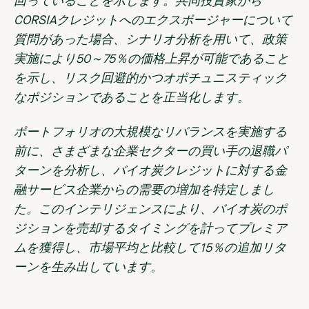
回っていることを示します。共同投資家から
CORSIAクレジットへのエクスポージャーについて
質問があった場合、シナリオ分析を用いて、政策
実施により50～75％の価格上昇が可能であること
を示し、リスク回避的かつオポチュニスティック
なポジションであることを正当化します。
ポートフォリオの大規模なリバランスを実施する
前に、さまざまな企業セクターの買い手の退職パ
ターンを分析し、バイオ炭クレジットに対する金
融サービス企業からの需要の増加を特定しまし
た。このインテリジェンスにより、バイオ炭のポ
ジションを売却するタイミングを計ってプレミア
ムを獲得し、市場平均と比較して15％の追加リタ
ーンを生み出しています。