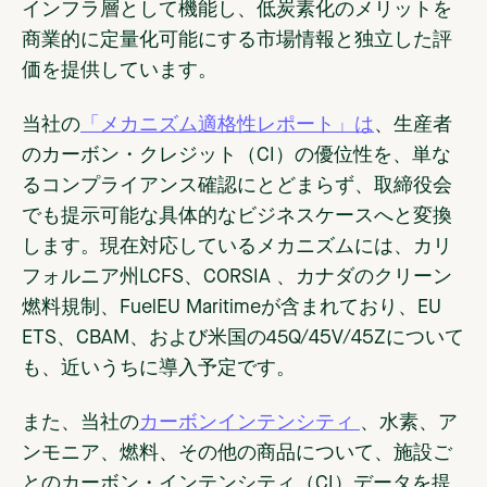
インフラ層として機能し、低炭素化のメリットを
商業的に定量化可能にする市場情報と独立した評
価を提供しています。
当社の
「メカニズム適格性レポート」は
、生産者
のカーボン・クレジット（CI）の優位性を、単な
るコンプライアンス確認にとどまらず、取締役会
でも提示可能な具体的なビジネスケースへと変換
します。現在対応しているメカニズムには、カリ
フォルニア州LCFS、CORSIA 、カナダのクリーン
燃料規制、FuelEU Maritimeが含まれており、EU
ETS、CBAM、および米国の45Q/45V/45Zについて
も、近いうちに導入予定です。
また、当社の
カーボンインテンシティ
、水素、ア
ンモニア、燃料、その他の商品について、施設ご
とのカーボン・インテンシティ（CI）データを提