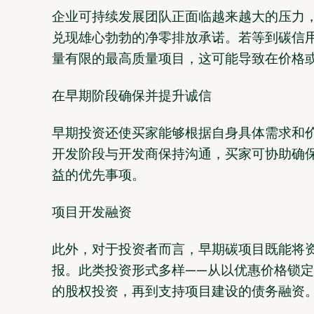
企业可持续发展团队正面临越来越大的压力
兑现雄心勃勃的净零排放承诺。若等到碳信
量有限的最高质量项目，这可能导致在价格
在早期阶段确保并提升诚信
买家
早期投资还使
能够根据自身具体需求和
开发阶段与开发商保持沟通，买家可协助确
益的优先事项。
项目开发融资
投资者
此外，对于
而言，早期碳项目既能将
报。此类投资形式多样——从以优惠价格锁
的股权投资，再到支持项目建设的债务融资