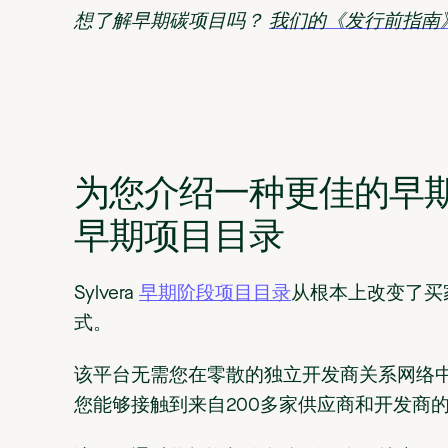
想了解早期碳项目吗？
我们的《发行前指南
为您介绍一种更佳的早期项
早期项目目录
Sylvera
早期阶段项目目录
从根本上改变了买
式。
该平台无需您在零散的独立开发商关系网络
您能够接触到来自200多家供应商和开发商的