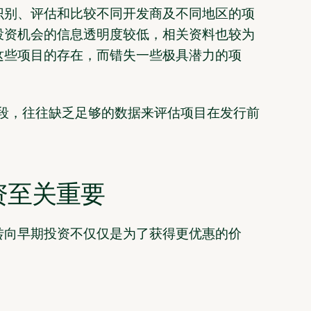
识别、评估和比较不同开发商及不同地区的项
投资机会的信息透明度较低，相关资料也较为
这些项目的存在，而错失一些极具潜力的项
缺乏足够的数据来评估项目在发行前
段，往往
资至关重要
转向早期投资不仅仅是为了获得更优惠的价