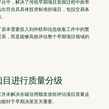
平台中，解决了传统早期项目发掘过程中效率
选出符合其具体投资标准的项目，包括交易条
表。
了原本需要投入到外联和信息收集工作中的繁
联系，而是能够高效评估整个早期项目领域的
项目进行质量分级
它并未解决在碳信用额发放前评估项目质量这
级”功能对于早期决策至关重要。