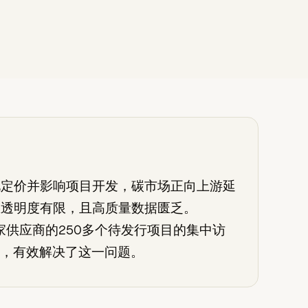
化定价并影响项目开发，碳市场正向上游延
息透明度有限，且高质量数据匮乏。
0多家供应商的250多个待发行项目的集中访
标，有效解决了这一问题。