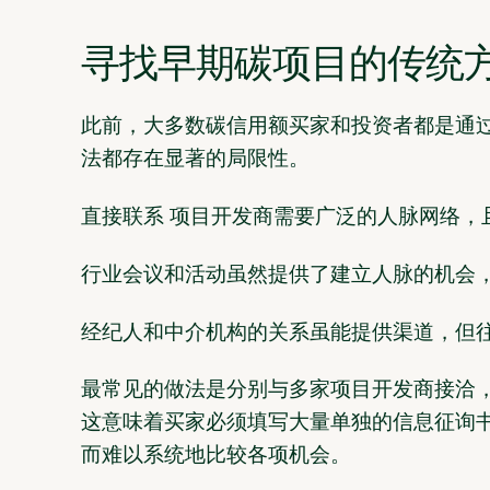
寻找早期碳项目的传统
此前，大多数碳信用额买家和投资者都是通
法都存在显著的局限性。
直接联系
项目开发商
需要广泛的人脉网络，
行业会议和活动
虽然提供了建立人脉的机会
经纪人和中介机构的关系
虽能提供渠道，但
最常见的做法是分别与多家项目开发商接洽
这意味着买家必须填写大量单独的信息征询书
而难以系统地比较各项机会。