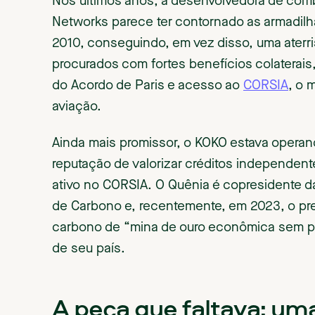
Nos últimos anos, a desenvolvedora de com
Networks parece ter contornado as armadilh
2010, conseguindo, em vez disso, uma aterr
procurados com fortes benefícios colaterai
do Acordo de Paris e acesso ao
CORSIA
, o 
aviação.
Ainda mais promissor, o KOKO estava operan
reputação de valorizar créditos independente
ativo no CORSIA. O Quênia é copresidente 
de Carbono e, recentemente, em 2023, o pr
carbono de “mina de ouro econômica sem par
de seu país.
A peça que faltava: um