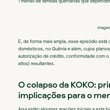
1 milhão de famílias quenianas que depende
Image
E, de forma mais ampla, esse episódio está
domésticos, no Quênia e além, cujos plano
autorização de crédito, conformidade com o
altos) resultantes.
O colapso da KOKO: pri
implicações para o me
Aqui estão algumas reações iniciais a esta his