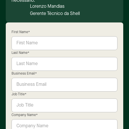
necessário.
Lorenzo Mandias
Gerente Técnico da Shell
First Name
*
Last Name
*
Business Email
*
Job Title
*
Company Name
*