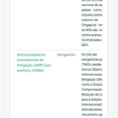
de conformidade
nacional de alguns
países - como o
imposto sobre o
carbono de
Cingapura - em que
as MOs são, em
última análise,
reivindicadas contra a
NDC.
As CAs são
Outros propósitos
Obrigatório
obrigatórias para
internacionais de
ITMOs usadas para
mitigação (OIMP) (por
Outros Objetivos
exemplo, CORSIA)
Internacionais de
Mitigação (OIMPs),
como o Esquema de
Compensação e
Redução de Carbono
para a Aviação
InternacionalCORSIA);
alternativamente, um
mecanismo aprovado