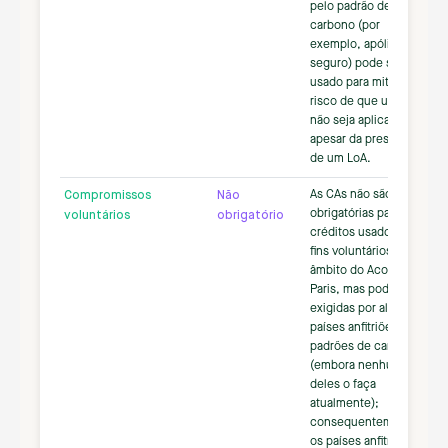
pelo padrão de
carbono (por
exemplo, apólice de
seguro) pode ser
usado para mitigar o
risco de que uma CA
não seja aplicada,
apesar da presença
de um LoA.
As CAs não são
Compromissos
Não
obrigatórias para
voluntários
obrigatório
créditos usados para
fins voluntários no
âmbito do Acordo de
Paris, mas podem ser
exigidas por alguns
países anfitriões ou
padrões de carbono
(embora nenhum
deles o faça
atualmente);
consequentemente,
os países anfitriões