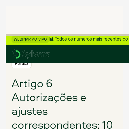
📊 Todos os números mais recentes do
WEBINAR AO VIVO
>
Voltar ao blog
Política
Artigo 6
Autorizações e
ajustes
correspondentes: 10