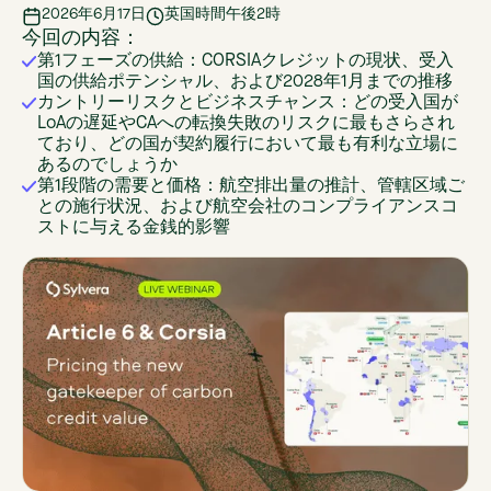
2026年6月17日
英国時間午後2時
今回の内容：
第1フェーズの供給：CORSIAクレジットの現状、受入
国の供給ポテンシャル、および2028年1月までの推移
カントリーリスクとビジネスチャンス：どの受入国が
LoAの遅延やCAへの転換失敗のリスクに最もさらされ
ており、どの国が契約履行において最も有利な立場に
あるのでしょうか
第1段階の需要と価格：航空排出量の推計、管轄区域ご
との施行状況、および航空会社のコンプライアンスコ
ストに与える金銭的影響