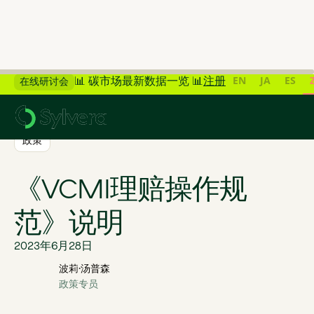
EN
JA
ES
📊 碳市场最新数据一览 📊
注册
在线研讨会
>
返回博客
政策
《VCMI理赔操作规
范》说明
2023年6月28日
波莉·汤普森
政策专员