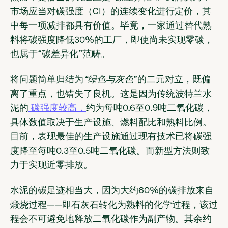
市场应当对碳强度（CI）的连续变化进行定价，其
中每一项减排都具有价值。毕竟，一家通过替代熟
料将碳强度降低30%的工厂，即使尚未实现零碳，
也属于“碳差异化”范畴。
将问题简单归结为
“绿色与灰色
”的二元对立，既偏
离了重点，也错失了良机。这是因为传统波特兰水
泥的
碳强度较高，
约为每吨0.6至0
.
9吨二氧化碳，
具体数值取决于生产设施、燃料配比和熟料比例。
目前，表现最佳的生产设施通过现有技术已将碳强
度降至每吨0.3至0.5吨二氧化碳。而新型方法则致
力于实现近零排放。
水泥的碳足迹相当大，因为大约60%的碳排放来自
煅烧过程——即石灰石转化为熟料的化学过程，该过
程会不可避免地释放二氧化碳作为副产物。其余约