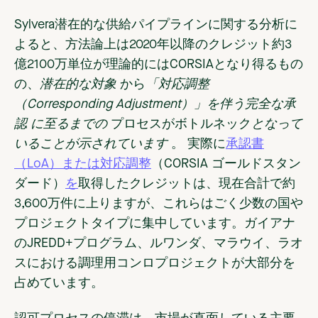
Sylvera潜在的な供給パイプラインに関する分析に
よると、方法論上は2020年以降のクレジット約3
億2100万単位が理論的にはCORSIAとなり得るもの
の、
潜在的な対象
から
「対応調整
（Corresponding Adjustment）」を伴う完全な承
認
に至るまでの
プロセスがボトルネック
となって
いることが示されています
。 実際に
承認書
（LoA）または対応調整
（CORSIA ゴールドスタン
ダード）
を
取得したクレジットは、現在合計で約
3,600万件に上りますが、これらはごく少数の国や
プロジェクトタイプに集中しています。ガイアナ
のJREDD+プログラム、ルワンダ、マラウイ、ラオ
スにおける調理用コンロプロジェクトが大部分を
占めています。