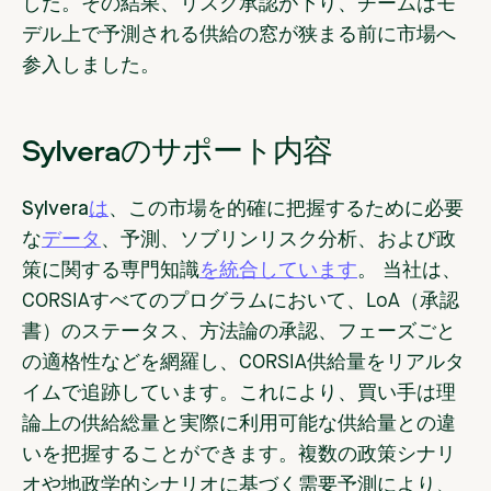
した。その結果、リスク承認が下り、チームはモ
デル上で予測される供給の窓が狭まる前に市場へ
参入しました。
Sylveraのサポート内容
Sylvera
は
、この市場を的確に把握するために必要
な
データ
、予測、ソブリンリスク分析、および政
策に関する専門知識
を統合しています
。 当社は、
CORSIAすべてのプログラムにおいて、LoA（承認
書）のステータス、方法論の承認、フェーズごと
の適格性などを網羅し、CORSIA供給量をリアルタ
イムで追跡しています。これにより、買い手は理
論上の供給総量と実際に利用可能な供給量との違
いを把握することができます。複数の政策シナリ
オや地政学的シナリオに基づく需要予測により、