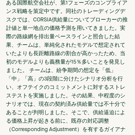
ある国際航空会社が
、第1フェーズのコンプライア
ンス戦略を策定中です。同社のトレーディングデ
スクでは、CORSIA供給量についてブローカーの推
計値と単一地点の価格予測を用いてきました。実
際の路線網を排出量ベースラインと照合した結
果、チームは、単純化されたモデルで想定されて
いたよりも長距離路線の割合が高かったため、当
初のモデルよりも義務量が15％多いことを発見し
ました。 チームは、紛争期間の想定を「低」
「中」「高」の3段階に分けたシナリオ分析を行
い、オフテイクのコミットメントに対するストレ
ステストを実施しました。その結果、中程度のシ
ナリオでは、現在の契約済み供給量では不十分で
あることが判明しました。そこで、供給逼迫によ
る価格上昇が起きる前に、既存の対応調整
（Corresponding Adjustment）を有するガイアナ