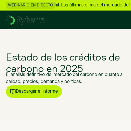
📊 Las últimas cifras del mercado del
WEBINARIO EN DIRECTO
Estado
de
los
créditos
de
carbono
en
2025
El
análisis
definitivo
del
mercado
del
carbono
en
cuanto
a
calidad,
precios,
demanda
y
políticas.
Descargar el informe