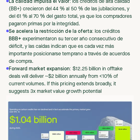
La calidad impulsa el valor:
los créditos de alta calidad
(BB+) crecieron del 44 % al 50 % de las jubilaciones, y
del 61 % al 70 % del gasto total, ya que los compradores
pagaron primas por la integridad.
Se acelera la restricción de la oferta:
los créditos
BBB+
experimentaron su tercer año consecutivo de
déficit, y las caídas indican que es cada vez más
importante posicionarse temprano a través de acuerdos
de compra.
Forward market expansion:
$12.25 billion in offtake
deals will deliver ~$2 billion annually from <10% of
current volumes. If this pricing extends broadly, it
suggests 3x market value growth potential