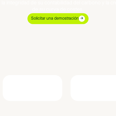
,
la
integridad
de
su
contabilidad
del
carbono
y
la
cr
de
su
curva
de
costes.
Solicitar una demostración