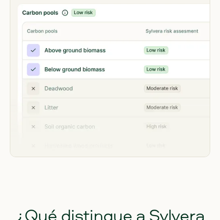
¿Qué
distingue
a
Sylvera