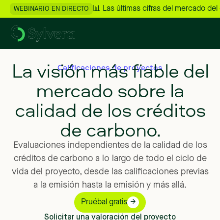
📊 Las últimas cifras del mercado del
WEBINARIO EN DIRECTO
La visión más fiable del
Calificaciones de proyectos
mercado sobre la
calidad de los créditos
de carbono.
Evaluaciones
independientes
de
la
calidad
de
los
créditos
de
carbono
a
lo
largo
de
todo
el
ciclo
de
vida
del
proyecto,
desde
las
calificaciones
previas
a
la
emisión
hasta
la
emisión
y
más
allá.
Pruébal gratis
Solicitar una valoración del proyecto