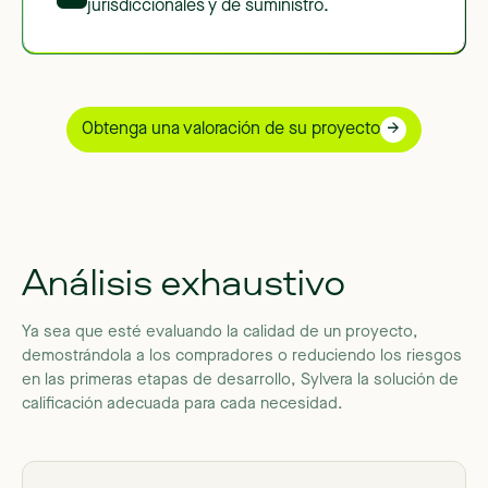
jurisdiccionales y de suministro.
Obtenga una valoración de su proyecto
Análisis
exhaustivo
Ya
sea
que
esté
evaluando
la
calidad
de
un
proyecto,
demostrándola
a
los
compradores
o
reduciendo
los
riesgos
en
las
primeras
etapas
de
desarrollo,
Sylvera
la
solución
de
calificación
adecuada
para
cada
necesidad.