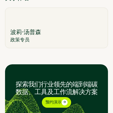
波莉·汤普森
政策专员
探索我们行业领先的端到端碳
数据、工具及工作流解决方案
预约演示