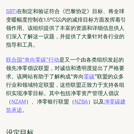
SBTi
在制定和验证符合《巴黎协定》目标、将全球
变暖幅度控制在1.5°C以内的减排目标方面发挥着引
领作用。该组织提供了丰富的资源和详细信息供人
们深入了解这一议题，并提供了大量针对各行业的
指导和工具。
联合国“奔向零碳”行动
是又一个由各类组织发起的
领先净零倡议联盟，对诚信和透明度提出了严格要
求。该网站有助于了解构成“奔向
零碳
”联盟的众多
行业和领域特定联盟，这些联盟正致力于支持各组
织实现净零目标。其中包括净零资产管理人倡议
（
NZAM
）、净零银行联盟（
NZBA
）以及
净零碳建
筑承诺
。
设定目标