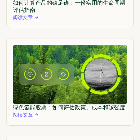
如何计算产品的碳足迹：一份实用的生命周期
评估指南
阅读文章
绿色氢能股票：如何评估政策、成本和碳强度
阅读文章