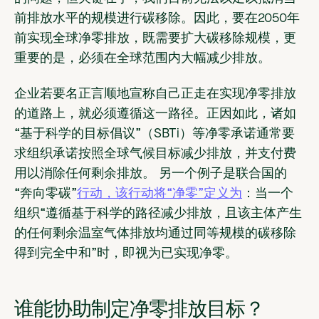
前排放水平的规模进行碳移除。因此，要在2050年
前实现全球净零排放，既
需要扩大碳移除规模
，更
重要的是，
必须在全球范围内大幅减少排放
。
企业若要名正言顺地宣称自己正走在实现净零排放
的道路上，就必须遵循这一路径。正因如此，诸如
“基于科学的目标倡议”（SBTi）等净零承诺通常要
求组织承诺按照全球气候目标减少排放，并支付费
用以消除任何剩余排放。 另一个例子是联合国的
“奔向零碳”
行动，该行动将“净零”定义为
：当一个
组织“遵循基于科学的路径减少排放，且该主体产生
的任何剩余温室气体排放均通过同等规模的碳移除
得到完全中和”时，即视为已实现净零。
谁能协助制定净零排放目标？