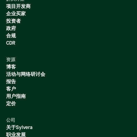
项目开发商
企业买家
投资者
政府
合规
CDR
资源
博客
活动与网络研讨会
报告
客户
用户指南
定价
公司
关于Sylvera
职业发展