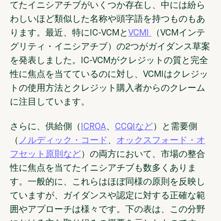
てたイニシアチブがいくつか存在し、中には紛ら
わしいほど類似した名称や頭字語を持つものもあ
ります。最近、特にIC-VCMと
VCMI
（VCMインテ
グリティ・イニシアチブ）の2つがガイダンス草案
を発表しました。IC-VCMがクレジットの質と完全
性に焦点を当てているのに対し、VCMIはクレジッ
トの使用方法とクレジット購入者からのクレーム
に注目しています。
さらに、供給側（
ICROA
、
CCQIなど
）と需要側
（
ノルディック・コード
、
オックスフォード・オ
フセット原則など
）の両方において、市場の整合
性に焦点を当てたイニシアチブも数多くありま
す。一般的に、これらはほぼ同様の原則を反映し
ていますが、ガイダンスや認定に対する正確な範
囲やアプローチは様々です。下の表は、この分野