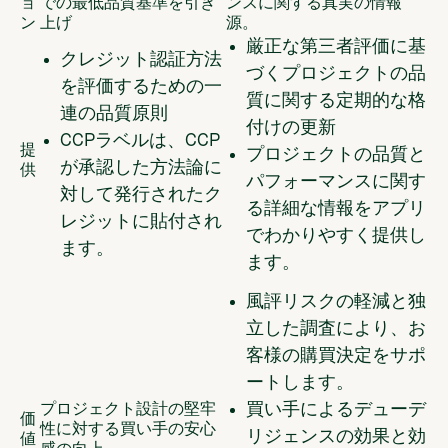
ョ
での最低品質基準を引き
ンスに関する真実の情報
ン
上げ
源。
厳正な第三者評価に基
クレジット認証方法
づくプロジェクトの品
を評価するための一
質に関する定期的な格
連の品質原則
付けの更新
CCPラベルは、CCP
提
プロジェクトの品質と
が承認した方法論に
供
パフォーマンスに関す
対して発行されたク
る詳細な情報をアプリ
レジットに貼付され
でわかりやすく提供し
ます。
ます。
風評リスクの軽減と独
立した調査により、お
客様の購買決定をサポ
ートします。
買い手によるデューデ
プロジェクト設計の堅牢
価
性に対する買い手の安心
リジェンスの効果と効
値