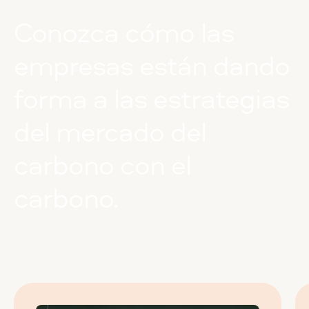
Conozca
cómo
las
empresas
están
dando
forma
a
las
estrategias
del
mercado
del
carbono
con
el
carbono.