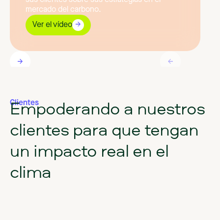
sus clientes sobre sus estrategias en el
mercado del carbono.
Ver el vídeo
Empoderando
a
nuestros
Clientes
clientes
para
que
tengan
un
impacto
real
en
el
clima