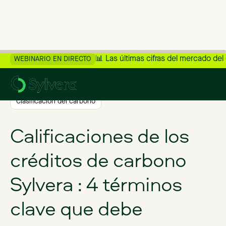
📊 Las últimas cifras del mercado del
WEBINARIO EN DIRECTO
>
Volver al blog
Clasificación del carbono
Calificaciones de los
créditos de carbono
Sylvera : 4 términos
clave que debe