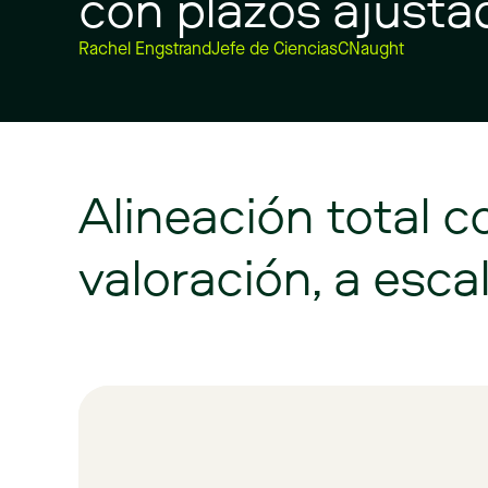
con
plazos
ajusta
Rachel Engstrand
Jefe de Ciencias
CNaught
Alineación
total
c
valoración,
a
escal