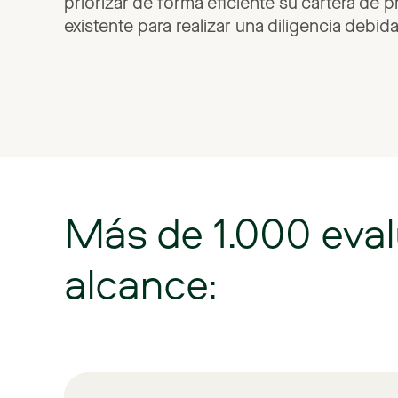
priorizar
de
forma
eficiente
su
cartera
de
p
existente
para
realizar
una
diligencia
debid
Más
de
1.000
eva
alcance: