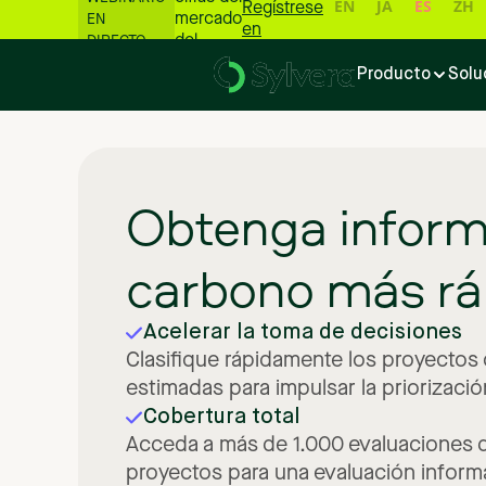
EN
JA
ES
ZH
Regístrese
mercado
EN
en
del
DIRECTO
carbono
Producto
Solu
📊
Obtenga
infor
carbono
más
rá
Acelerar la toma de decisiones
Clasifique rápidamente los proyectos 
estimadas para impulsar la priorización
Cobertura total
Acceda a más de 1.000 evaluaciones d
proyectos para una evaluación inform