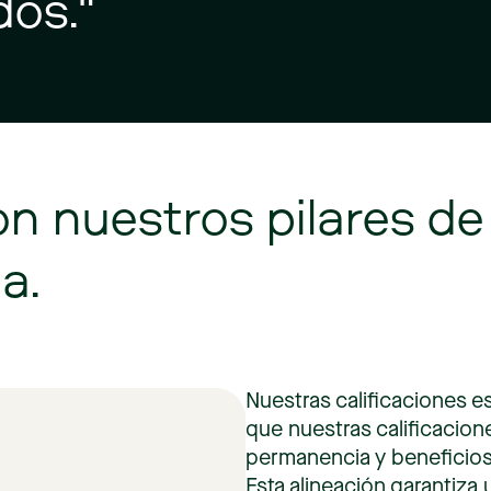
dos."
on
nuestros
pilares
de
a.
Nuestras
calificaciones
e
que
nuestras
calificacion
permanencia
y
beneficio
Esta
alineación
garantiza