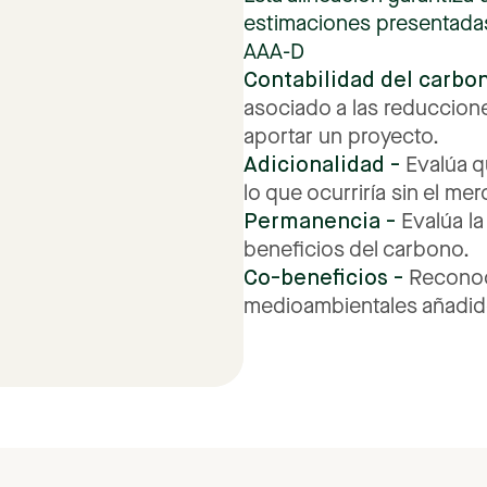
estimaciones
presentada
AAA-D
Contabilidad
del
carbo
asociado
a
las
reduccion
aportar
un
proyecto.
Adicionalidad
-
Evalúa
q
lo
que
ocurriría
sin
el
mer
Permanencia
-
Evalúa
la
beneficios
del
carbono.
Co-beneficios
-
Recono
medioambientales
añadid