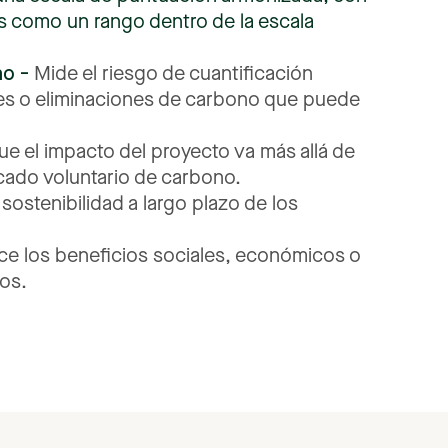
s
como
un
rango
dentro
de
la
escala
no
-
Mide
el
riesgo
de
cuantificación
es
o
eliminaciones
de
carbono
que
puede
ue
el
impacto
del
proyecto
va
más
allá
de
cado
voluntario
de
carbono.
sostenibilidad
a
largo
plazo
de
los
ce
los
beneficios
sociales,
económicos
o
os.