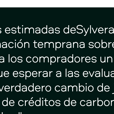
s
estimadas
deSylver
mación
temprana
sobr
a
los
compradores
un
ue
esperar
a
las
evalu
verdadero
cambio
de
de
créditos
de
carbo