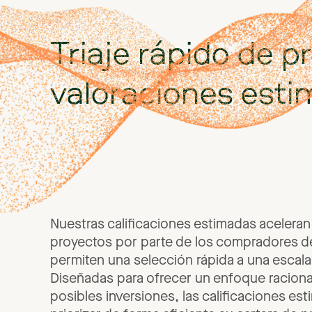
Triaje
rápido
de
p
valoraciones
esti
Nuestras
calificaciones
estimadas
aceleran
proyectos
por
parte
de
los
compradores
d
permiten
una
selección
rápida
a
una
escala
Diseñadas
para
ofrecer
un
enfoque
racion
posibles
inversiones,
las
calificaciones
est