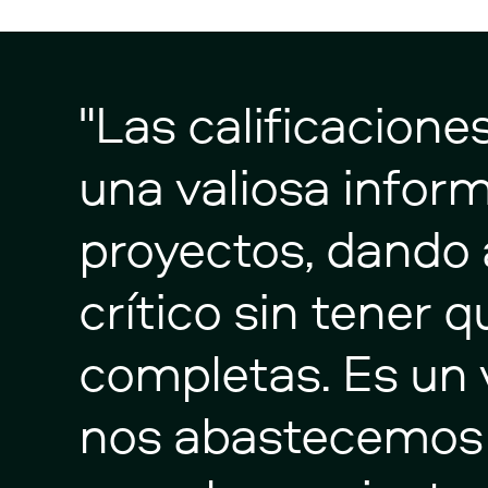
"Las
calificacione
una
valiosa
infor
proyectos,
dando
crítico
sin
tener
q
completas.
Es
un
nos
abastecemos