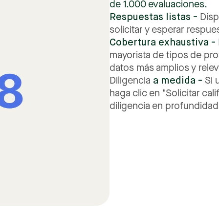
de
1.000
evaluaciones.
Respuestas
listas
-
Disp
solicitar
y
esperar
respues
Cobertura
exhaustiva
-
mayorista
de
tipos
de
pro
datos
más
amplios
y
rele
a
medida
-
Diligencia
Si
haga
clic
en
"Solicitar
cali
diligencia
en
profundidad