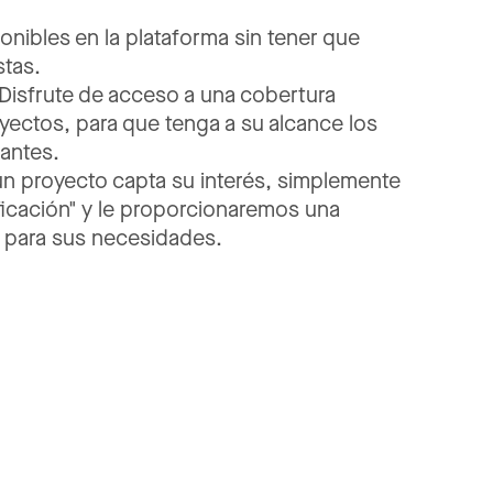
onibles
en
la
plataforma
sin
tener
que
tas.
Disfrute
de
acceso
a
una
cobertura
yectos,
para
que
tenga
a
su
alcance
los
vantes.
un
proyecto
capta
su
interés,
simplemente
ficación"
y
le
proporcionaremos
una
para
sus
necesidades.