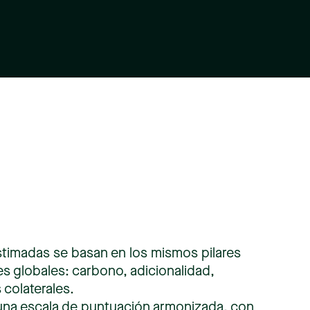
stimadas
se
basan
en
los
mismos
pilares
es
globales:
carbono,
adicionalidad,
s
colaterales.
una
escala
de
puntuación
armonizada,
con