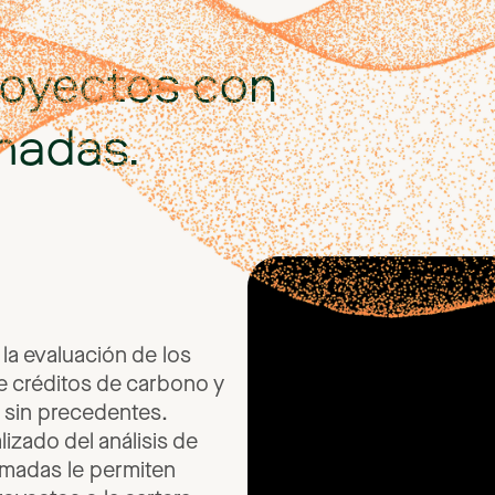
royectos
con
madas.
la
evaluación
de
los
e
créditos
de
carbono
y
sin
precedentes.
alizado
del
análisis
de
imadas
le
permiten