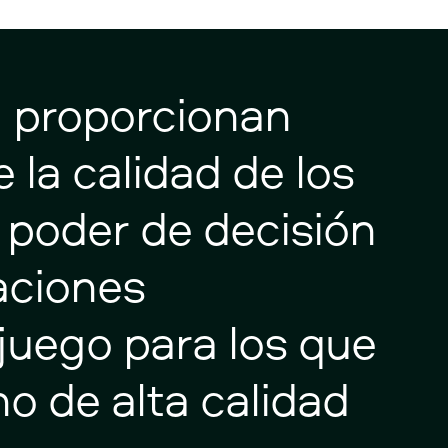
a
proporcionan
e
la
calidad
de
los
poder
de
decisión
aciones
juego
para
los
que
no
de
alta
calidad