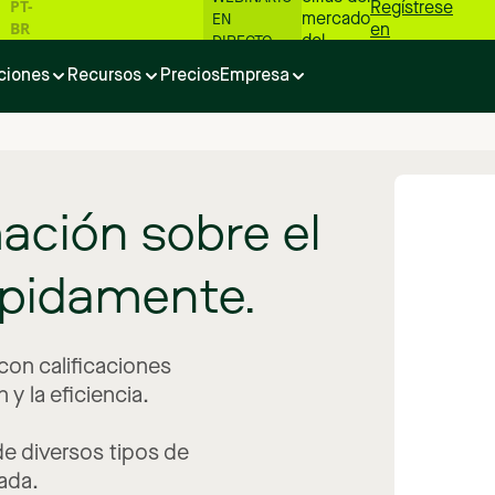
PT-
Regístrese
mercado
EN
BR
en
del
DIRECTO
carbono
ciones
Recursos
Precios
Empresa
📊
mación
sobre
el
pidamente.
con calificaciones
 y la eficiencia.
e diversos tipos de
ada.