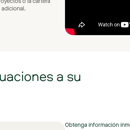
royectos
o
la
cartera
a
adicional.
luaciones
a
su
Obtenga
información
inm