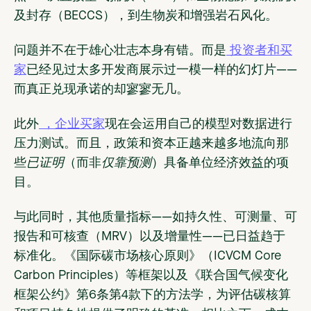
及封存（BECCS），到生物炭和增强岩石风化。
问题并不在于雄心壮志本身有错。而是
投资者和买
家
已经见过太多开发商展示过一模一样的幻灯片——
而真正兑现承诺的却寥寥无几。
此外
，企业买家
现在会运用自己的模型对数据进行
压力测试。而且，政策和资本正越来越多地流向那
些
已证明
（而非
仅靠预测
）具备单位经济效益的项
目。
与此同时，其他质量指标——如持久性、可测量、可
报告和可核查（MRV）以及增量性——已日益趋于
标准化。《国际碳市场核心原则》（ICVCM Core
Carbon Principles）等框架以及《联合国气候变化
框架公约》第6条第4款下的方法学，为评估碳核算