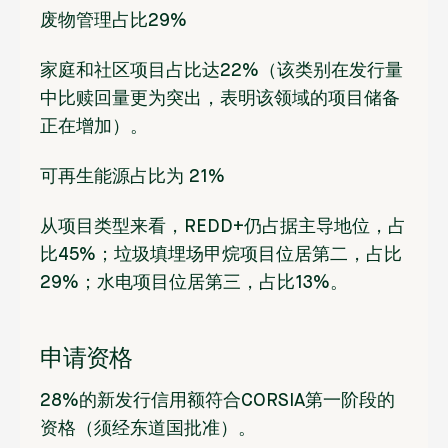
废物管理
占比
29%
家庭和社区
项目占比达
22%
（该类别在发行量
中比赎回量更为突出，表明该领域的项目储备
正在增加）。
可再生能源占比为
21%
从项目类型
来看，REDD+仍
占据主导地位
，占
比45%
；
垃圾填埋场甲烷项目
位居第二，
占比
29%
；
水电项目
位居第三，
占比13%。
申请资格
28%
的新发行信用额符合
CORSIA
第一阶段的
资格（须经东道国批准）。