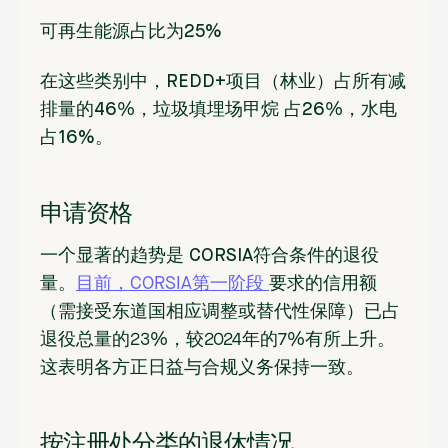
可再生能源占比
为
25%
在这些类别中
，REDD+项目
（林业）占所有减
排量的46
%，
垃圾填埋场甲烷
占26
%，
水电
占16%。
申请资格
一个显著的趋势是
CORSIA
符合条件的退役
量。
目前，CORSIA第一阶段
要求的信用额
（需接受东道国相应调整或替代性保障）已占
退役总量的23%，较2024年的7%有所上升。
这表明各方正日益与合规义务保持一致。
按注册处分类的退休情况