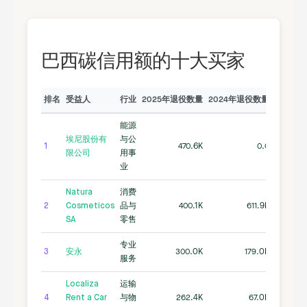
巴西碳信用额的十大买家
排名
受益人
行业
2025年退役数量
2024年退役数量
已注销
能源
埃尼股份有
与公
1
470.6K
0.0
限公司
用事
业
Natura
消费
2
Cosmeticos
品与
400.1K
611.9K
SA
零售
专业
3
安永
300.0K
179.0K
服务
Localiza
运输
4
Rent a Car
与物
262.4K
67.0K