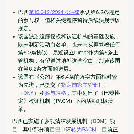
巴西
第15.042/2024号法律
承认第6.2条规定
的参与权；但将关键程序留待后续法规予以
规定。
该国缺乏追踪授权和认证机构的基础设施，
既未制定活动白名单，也未与买家签署任何
第6.2条协议。最近设立Dimer作为第6条主
管机构，有望通过填补这些空白，加速该国
在第6.2条方面的进展。
该国在《公约》第6.4条的落实方面相对较
为先进，已提交了
指定国家主管部门
（DNA）
及
参与表格，
其中列出了《巴黎协
定》核证机制（PACM）下的活动积极清
单。
巴西已实施了多项清洁发展机制（CDM）项
目；其中部分项目已申请
转为PACM
，目前正