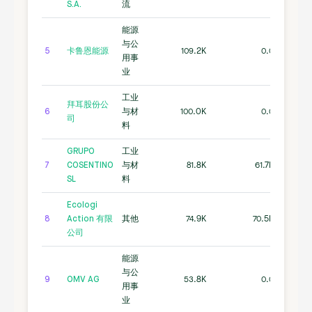
S.A.
流
能源
与公
5
卡鲁恩能源
109.2K
0.0
用事
业
工业
拜耳股份公
6
与材
100.0K
0.0
司
料
GRUPO
工业
7
COSENTINO
与材
81.8K
61.7K
SL
料
Ecologi
8
Action 有限
其他
74.9K
70.5K
公司
能源
与公
9
OMV AG
53.8K
0.0
用事
业