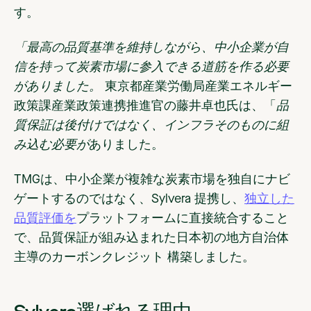
す。
「最高の品質基準を維持しながら、中小企業が自
信を持って炭素市場に参入できる道筋を作る必要
がありました。
東京都産業労働局産業エネルギー
政策課産業政策連携推進官の藤井卓也氏は
、「
品
質保証は後付けではなく、インフラそのものに組
み込む必要が
ありました。
TMGは、中小企業が複雑な炭素市場を独自にナビ
ゲートするのではなく、Sylvera 提携し、
独立した
品質評価を
プラットフォームに直接統合すること
で、品質保証が組み込まれた日本初の地方自治体
主導のカーボンクレジット 構築しました。
Sylvera選ばれる理由