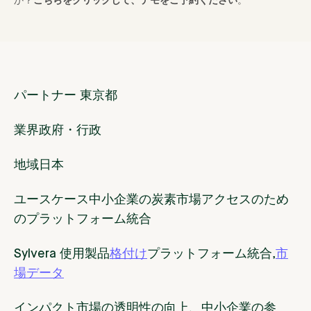
か？
こちらをクリックして、デモをご予約ください
。
パートナー
東京都
業界
政府・行政
地域
日本
ユースケース
中小企業の炭素市場アクセスのため
のプラットフォーム統合
Sylvera 使用製品
格付け
プラットフォーム統合,
市
場データ
インパクト
市場の透明性の向上、中小企業の参