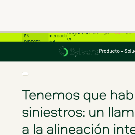
📊 Las
últimas
cifras del
WEBINARIO
EN
JA
ES
ZH
Regístrese
mercado
EN
en
del
DIRECTO
Inicio
>
Blog
>
Tenemos que hablar de siniestros: un llamamient
carbono
Producto
Solu
📊
Tenemos que habl
siniestros: un ll
a la alineación int