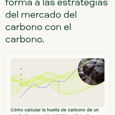
forma
a
las
estrategias
del
mercado
del
carbono
con
el
carbono.
Cómo calcular la huella de carbono de un