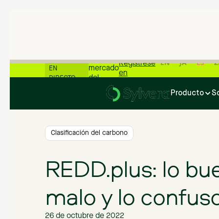
📊 Las
últimas
cifras del
WEBINARIO
EN
JA
ES
Z
Regístrese
mercado
EN
en
del
DIRECTO
Inicio
>
Blog
>
REDD.plus: lo bueno, lo malo y lo confuso
carbono
Producto
S
📊
Clasificación del carbono
REDD.plus: lo bue
malo y lo confus
26 de octubre de 2022