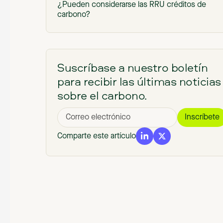
¿Pueden considerarse las RRU créditos de
carbono?
Comparación entre las normas del carbono y
REDD.plus
¿Qué ha hecho el mercado de las RRU?
Suscríbase a nuestro boletín
para recibir las últimas noticias
Respaldar las normas más estrictas de integrida
medioambiental
sobre el carbono.
Comparte este artículo