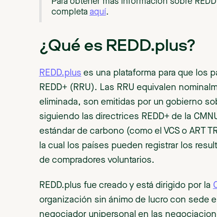
Para obtener más información sobre REDD+ 
completa
aquí
.
¿Qué es REDD.plus?
REDD.plus
es una plataforma para que los 
REDD+ (RRU). Las RRU equivalen nominalme
eliminada, son emitidas por un gobierno so
siguiendo las directrices REDD+ de la CMNU
estándar de carbono (como el VCS o ART TRE
la cual los países pueden registrar los res
de compradores voluntarios.
REDD.plus fue creado y está dirigido por la
C
organización sin ánimo de lucro con sede 
negociador unipersonal en las negociacione