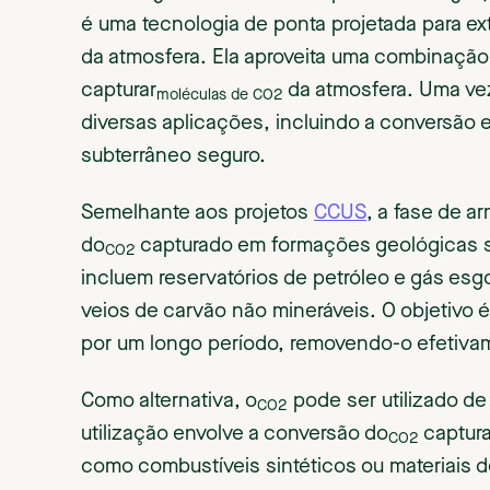
é uma tecnologia de ponta projetada para ext
da atmosfera. Ela aproveita uma combinaçã
capturar
da atmosfera. Uma ve
moléculas de CO2
diversas aplicações, incluindo a conversão
subterrâneo seguro.
Semelhante aos projetos
CCUS
, a fase de 
do
capturado em formações geológicas 
CO2
incluem reservatórios de petróleo e gás es
veios de carvão não mineráveis. O objetivo
por um longo período, removendo-o efetiva
Como alternativa, o
pode ser utilizado de 
CO2
utilização envolve a conversão do
captura
CO2
como combustíveis sintéticos ou materiais 