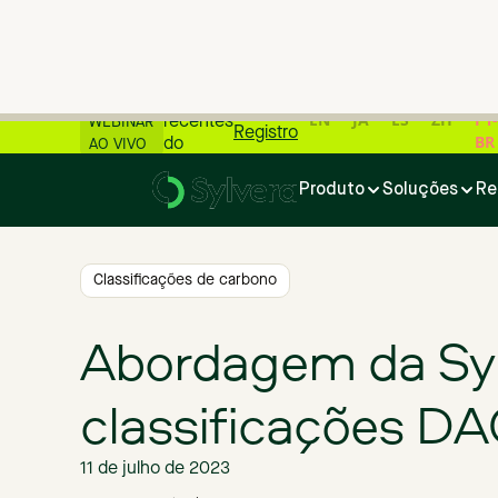
📊 Todos
os
números
mais
EN
JA
ES
ZH
PT-
recentes
WEBINAR
Registro
BR
do
AO VIVO
Início
>
Blog
>
Abordagem da Sylverapara classificações DACS
mercado
de
Produto
Soluções
Re
carbono
📊
Classificações de carbono
Abordagem da Sy
classificações D
11 de julho de 2023