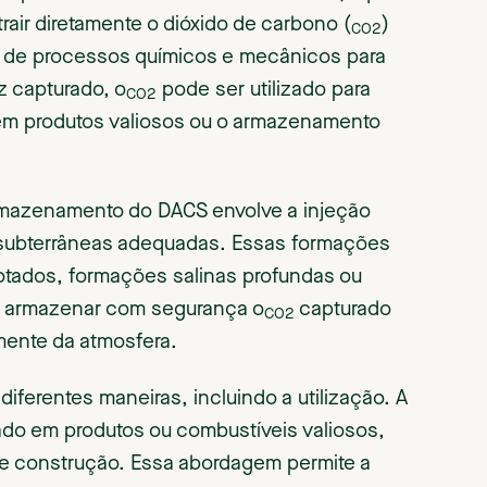
rair diretamente o dióxido de carbono (
)
CO2
o de processos químicos e mecânicos para
z capturado, o
pode ser utilizado para
CO2
 em produtos valiosos ou o armazenamento
armazenamento do DACS envolve a injeção
subterrâneas adequadas. Essas formações
gotados, formações salinas profundas ou
 é armazenar com segurança o
capturado
CO2
mente da atmosfera.
diferentes maneiras, incluindo a utilização. A
do em produtos ou combustíveis valiosos,
de construção. Essa abordagem permite a