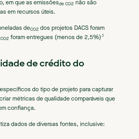
no, em que as emissões
não são
de CO2
s em recursos úteis.
toneladas de
dos projetos DACS foram
CO2
.1
e
foram entregues (menos de 2,5%)
CO2
idade de crédito do
specíficos do tipo de projeto para capturar
 criar métricas de qualidade comparáveis que
com confiança.
iza dados de diversas fontes, inclusive: