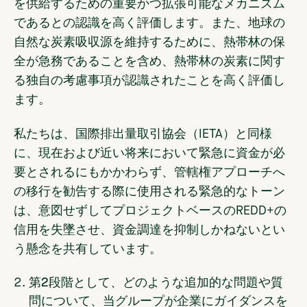
を供給するための重要かつ拡張可能なメカニズム
であるとの認識を高く評価します。また、地球の
自然な炭素吸収源を維持するために、熱帯林の保
全が急務であることを含め、熱帯林の炭素に関す
る独自の考慮事項が認識されたことを高く評価し
ます。
私たちは、国際排出量取引協会（IETA）と同様
に、現在および近い将来において緊急に資金が必
要とされるにもかかわらず、管轄権アプローチへ
の移行を勧告する際に使用される緊急的なトーン
は、意図せずしてプロジェクトベースのREDD+の
信用を失墜させ、資金調達を抑制しかねないとい
う懸念を共有しています。
第2段階として、どのような追加的な問題や質
問について、当グループが企業にガイダンスを