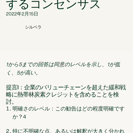
するコンセンサス
2022年2月15日
シルベラ
1から5までの回答は同意のレベルを示し、1が低
く、5が高い。
提言I：企業のバリューチェーンを超えた緩和戦
略に熱帯林炭素クレジットを含めることを検
討。
明確さのレベル：この勧告はどの程度明確です
か？
4
特に不明確な点、あるいは解釈が大きく分かれ