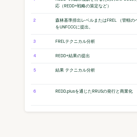
応（REDD+戦略の策定など）
2
森林基準排出レベルまたはFREL （管轄
をUNFCCCに提出。
3
FRELテクニカル分析
4
REDD+結果の提出
5
結果 テクニカル分析
6
REDD.plusを通じたRRUSの発行と商業化