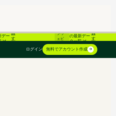
登
登
ライ
炭素市場
📊 炭素市場
録
録
ブウ
新デー
の最新デー
す
す
ェビ
 📊
タ一覧 📊
る
る
ナー
ログイン
無料でアカウント作成