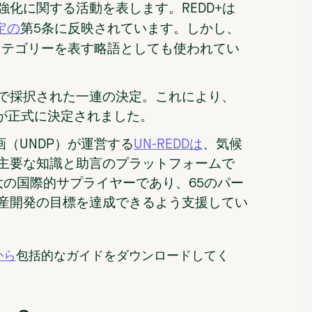
化に関する活動を表します。REDD+は
しかし、
定の
第5条に反映されています。
のカテゴリーを表す略語としても使われてい
19で採択された一連の決定。これにより、
側面が正式に決定されました。
画（UNDP）が運営する
UN-REDDは
、気候
主要な知識と助言のプラットフォームで
最大の国際的サプライヤーであり、65のパー
産開発の目標を達成できるよう支援してい
から
包括的なガイドをダウンロードしてく