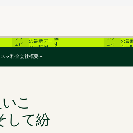
登
ライ
ライ
📊 炭素市場
📊 
録
ブウ
ブウ
の最新デー
の最
す
ェビ
ェビ
タ一覧 📊
タ一覧
そして紛らわしいこと
る
ナー
ナー
ース
料金
会社概要
 良いこ
そして紛