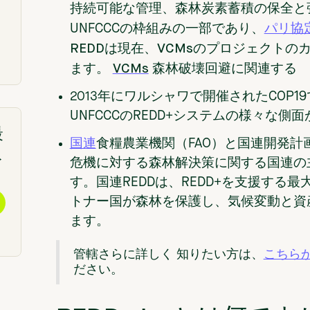
持続可能な管理、森林炭素蓄積の保全と強
UNFCCCの枠組みの一部であり、
パリ協
REDDは現在、VCMsのプロジェクト
ます。
VCMs
森林破壊回避に関連する
2013年にワルシャワで開催されたCOP
UNFCCCのREDD+システムの様々な
最
国連
食糧農業機関（FAO）と国連開発計
取
危機に対する森林解決策に関する国連の
す。国連REDDは、REDD+を支援する
トナー国が森林を保護し、気候変動と資
ます。
管轄さらに詳しく 知りたい方は、
こちら
ださい。