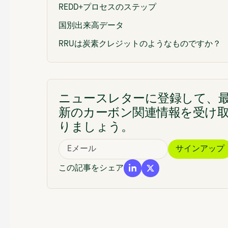
REDD+プロセスのステップ
国別出来高データ
RRUは炭素クレジットのようなものですか？
炭素基準とREDD.plusの比較
市場はRRUをどう評価しましたか？
ニュースレターに登録して、
最高水準の環境保全性を支持
新のカーボン関連情報を受け
りましょう。
この記事をシェア