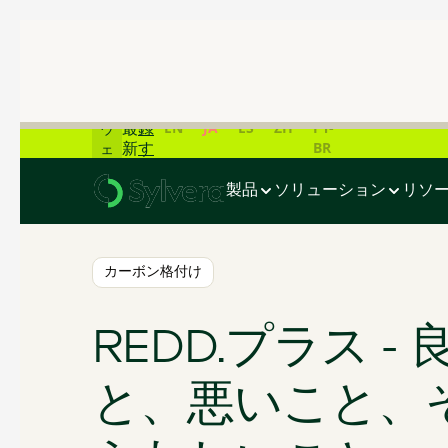
📊
炭
素
市
ラ
場
イ
の
登
ブ
EN
JA
ES
ZH
PT-
最
録
ウ
BR
新
す
ェ
ホーム
>
ブログ
>
REDD.プラス - 良いこと、悪いこと、
デ
る
ビ
ー
ナ
製品
ソリューション
リソ
タ
ー
一
覧
📊
カーボン格付け
REDD.プラス -
と、悪いこと、