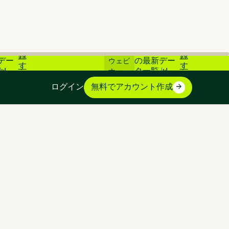
登
登
素市場
📊 炭素市場
ライブ
録
録
デー
の最新デー
ウェビ
す
す
📊
タ一覧 📊
ナー
る
る
ログイン
無料でアカウント作成