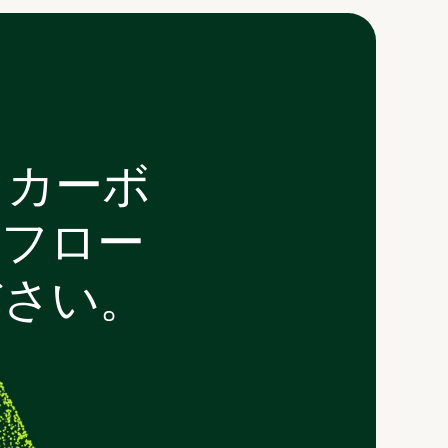
 カーボ
クフロー
ださい。