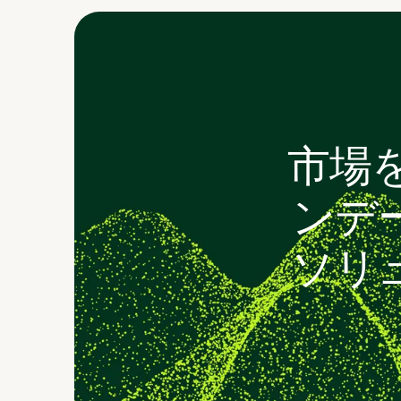
市場
ンデ
ソリ