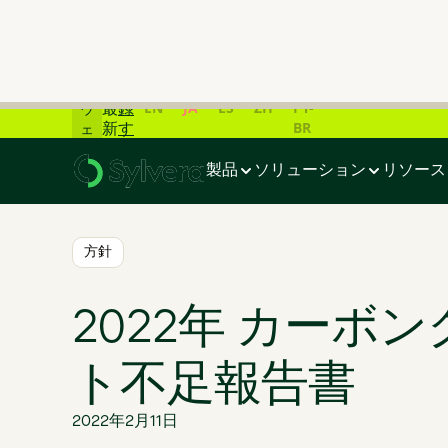
炭
素
市
ラ
場
イ
の
登
ブ
EN
JA
ES
ZH
PT-
最
録
ウ
BR
新
す
ェ
ホーム
>
ブログ
>
2022年 カーボンクレジット不足報告書
デ
る
ビ
ー
ナ
製品
ソリューション
リソース
タ
ー
一
覧
📊
方針
2022年 カーボ
ト不足報告書
2022年2月11日