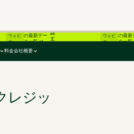
登
📊 炭素市場
📊 炭
ライブ
ライブ
録
の最新デー
の最新
ウェビ
ウェビ
す
タ一覧 📊
タ一覧 
ナー
ナー
る
料金
会社概要
ンクレジッ