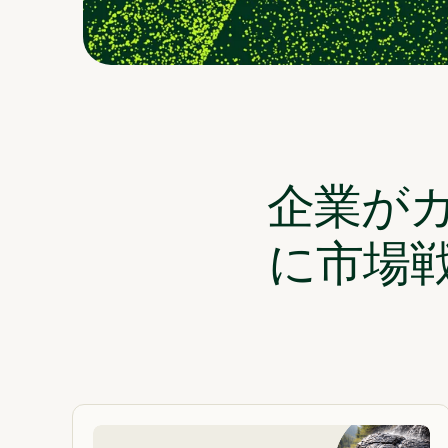
企業が
に市場