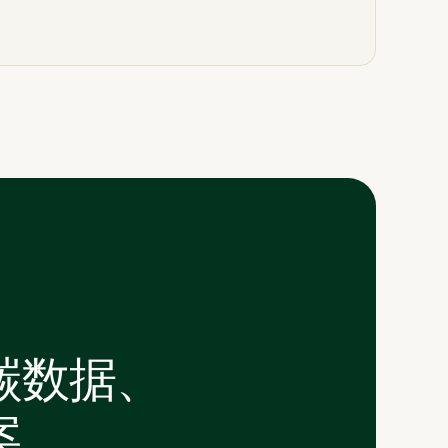
碳数据、
案