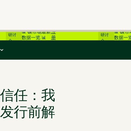
在线
在线
📊 碳市场最新
注
📊 碳
研讨
研讨
数据一览 📊
册
数据一览
会
会
行前解决方案
信任：我
发行前解