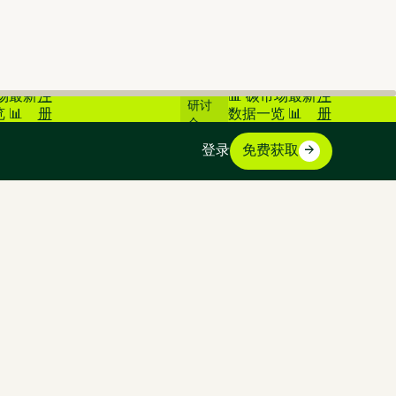
在线
市场最新
注
📊 碳市场最新
注
研讨
 📊
册
数据一览 📊
册
会
登录
免费获取