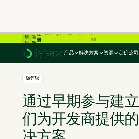
📊
碳
市
场
在
最
线
EN
JA
ES
ZH
PT-
注
新
研
BR
册
数
讨
首页
>
博客
>
通过早期参与建立信任：我们为开发商提供的发
据
会
产品
解决方案
资源
定价
公司
一
览
📊
碳评级
通过早期参与建立
们为开发商提供的
决方案