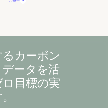
ご報告
するカーボン
、データを活
ゼロ目標の実
す。