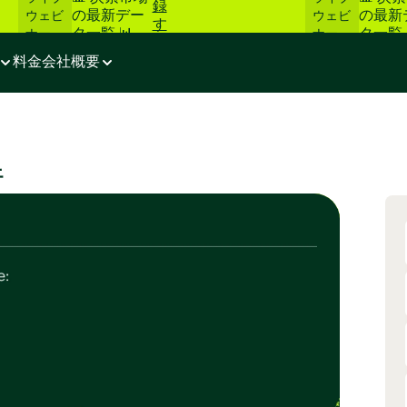
録
の最新デー
の最新
ウェビ
ウェビ
す
タ一覧 📊
タ一覧 
ナー
ナー
る
料金
会社概要
解