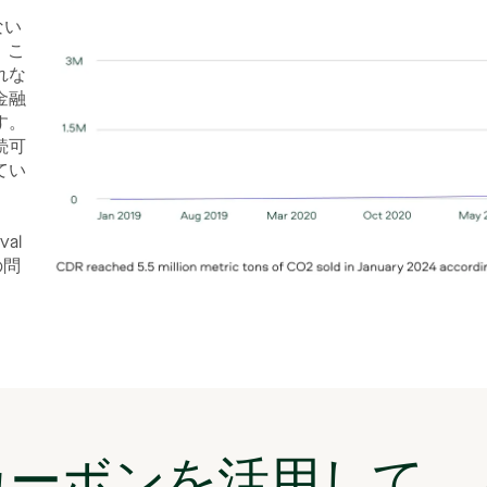
ない
。こ
れな
金融
す。
続可
てい
。
val
の問
カーボンを活用して、