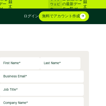
録
録
デー
の最新デー
ウェビ
す
す
📊
タ一覧 📊
ナー
る
る
ログイン
無料でアカウント作成