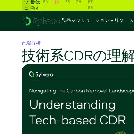
EN
JA
ES
ZH
PT-
最
録
ウ
BR
新
す
ェ
デ
る
ビ
ー
ナ
製品
ソリューション
リソース
タ
ー
一
覧
市場分析
📊
技術系CDRの理