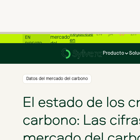
📊 Las
últimas
cifras del
WEBINARIO
EN
JA
ES
ZH
Regístrese
mercado
EN
en
del
DIRECTO
Inicio
>
Blog
>
El estado de los créditos de carbono: Las cif
carbono
Producto
Solu
📊
Datos del mercado del carbono
El estado de los c
carbono: Las cifra
mercado del carb