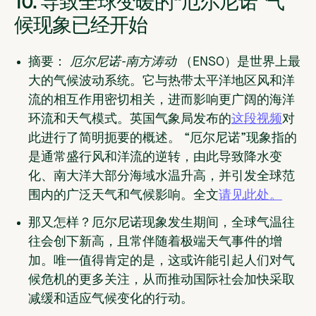
10. 导致全球变暖的“厄尔尼诺”气
候现象已经开始
摘要：
厄尔尼诺-南方涛动
（ENSO）是世界上最
大的气候波动系统。它与热带太平洋地区风和洋
流的相互作用密切相关，进而影响更广阔的海洋
环流和天气模式。英国气象局发布的
这段视频
对
此进行了简明扼要的概述。 “厄尔尼诺”现象指的
是通常盛行风和洋流的逆转，由此导致降水变
化、南大洋大部分海域水温升高，并引发全球范
围内的广泛天气和气候影响。全文
请见此处。
那又怎样？
厄尔尼诺现象发生期间，全球气温往
往会创下新高，且常伴随着极端天气事件的增
加。唯一值得肯定的是，这或许能引起人们对气
候危机的更多关注，从而推动国际社会加快采取
减缓和适应气候变化的行动。