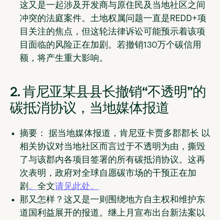
这又是一起涉及开发商与原住民及当地社区之间
冲突的法庭案件。土地权属问题一直是REDD+项
目关注的焦点，但这轮法律诉讼可能预示着该项
目面临的风险正在加剧。若撤销130万个碳信用
额，将产生重大影响。
2. 肯尼亚某县县长撤销“不透明”的
碳抵消协议，当地媒体报道
摘要：
据当地媒体报道，肯尼亚卡贾多
郡郡长
以
相关协议对当地社区而言过于不透明为由，撕毁
了与该郡内各项目签署的所有碳抵消协议。这再
次表明，政府对全球自愿碳市场的干预正在加
剧
。
全文
请见此处。
那又怎样？
这又是一则围绕地方自主权和维护东
道国利益展开的报道。继上月宣布出台新法案以