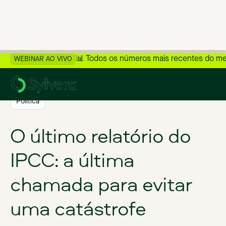
📊 Todos os números mais recentes do m
WEBINAR AO VIVO
>
Voltar ao blog
Política
O último relatório do
IPCC: a última
chamada para evitar
uma catástrofe