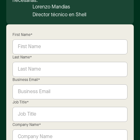
necesarias.
Lorenzo Mandias
Director técnico en Shell
First Name
*
Last Name
*
Business Email
*
Job Title
*
Company Name
*